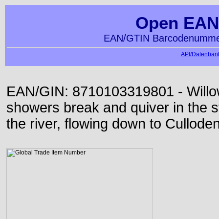
Open EAN
EAN/GTIN Barcodenummer
API/Datenbank
EAN/GIN: 8710103319801 - Willo
showers break and quiver in the s
the river, flowing down to Culloden