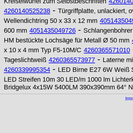
Kreiselwürfel zum Selbstbeschriften
426014
-
4260140525238
Türgriffplatte, unlackiert
Wellendichtring 50 x 33 x 12 mm
405143504
-
600 mm
4051435049726
Schlangenbohrer
HM bestückte Lochsäge für Metall Ø 50 mm
x 10 x 4 mm Typ F5-10M/C
4260365571010
-
Tageslichtweiß
4260365573977
Laterne m
-
4260339995354
LED Birne E27 6W Weiß S
LED Streifen 10m 30 LED/m 1000 lm Lichter
Bridgelux 4x15W 5400LM 390x390mm 64° Ne
Imp