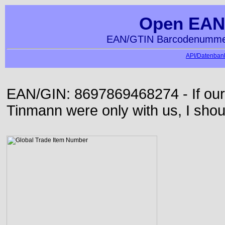
Open EAN
EAN/GTIN Barcodenummer
API/Datenbank
EAN/GIN: 8697869468274 - If our
Tinmann were only with us, I shou