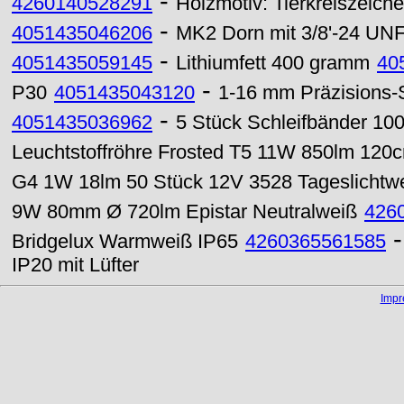
-
4260140528291
Holzmotiv: Tierkreiszeich
-
4051435046206
MK2 Dorn mit 3/8'-24 UNF
-
4051435059145
Lithiumfett 400 gramm
40
-
P30
4051435043120
1-16 mm Präzisions-
-
4051435036962
5 Stück Schleifbänder 10
Leuchtstoffröhre Frosted T5 11W 850lm 120
G4 1W 18lm 50 Stück 12V 3528 Tageslichtw
9W 80mm Ø 720lm Epistar Neutralweiß
426
Bridgelux Warmweiß IP65
4260365561585
IP20 mit Lüfter
Imp