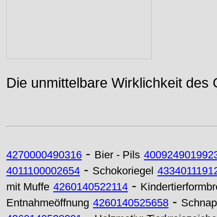
Die unmittelbare Wirklichkeit des
-
4270000490316
Bier - Pils
400924901992
-
4011100002654
Schokoriegel
4334011191
-
mit Muffe
4260140522114
Kindertierformbr
-
Entnahmeöffnung
4260140525658
Schnapp