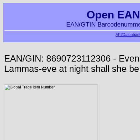
Open EAN
EAN/GTIN Barcodenummer
API/Datenbank
EAN/GIN: 8690723112306 - Even or
Lammas-eve at night shall she be