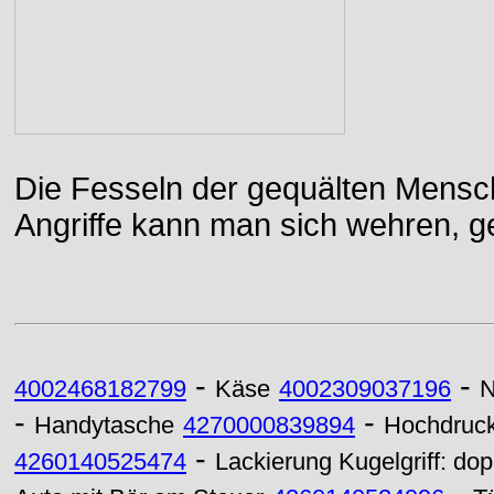
Die Fesseln der gequälten Mensch
Angriffe kann man sich wehren, g
-
-
4002468182799
Käse
4002309037196
-
-
Handytasche
4270000839894
Hochdruc
-
4260140525474
Lackierung Kugelgriff: do