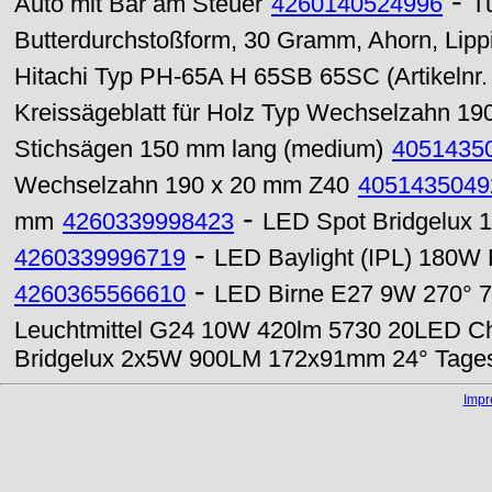
-
Auto mit Bär am Steuer
4260140524996
Tü
Butterdurchstoßform, 30 Gramm, Ahorn, Lip
Hitachi Typ PH-65A H 65SB 65SC (Artikelnr.
Kreissägeblatt für Holz Typ Wechselzahn 1
Stichsägen 150 mm lang (medium)
4051435
Wechselzahn 190 x 20 mm Z40
4051435049
-
mm
4260339998423
LED Spot Bridgelux 
-
4260339996719
LED Baylight (IPL) 180W
-
4260365566610
LED Birne E27 9W 270° 72
Leuchtmittel G24 10W 420lm 5730 20LED Ch
Bridgelux 2x5W 900LM 172x91mm 24° Tagesl
Imp