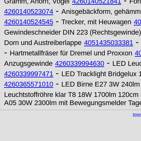
-
Gramm, Ahorn, Vogel
4260140521841
Fon
-
4260140523074
Anisgebäckform, gehämmer
-
4260140524545
Trecker, mit Heuwagen
4
Gewindeschneider DIN 223 (Rechtsgewinde)
Dorn und Austreiberlappe
4051435033381
-
Hartmetallfräser für Dremel und Proxxon
4
-
Anzugsgewinde
4260339994630
LED Leuc
-
4260339997471
LED Tracklight Bridgel
-
4260365571010
LED Birne E27 3W 240lm 
Leuchtstoffröhre klar T8 18W 1700lm 120cm
A05 30W 2300lm mit Bewegungsmelder Tage
Imp