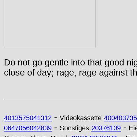
Do not go gentle into that good ni
close of day; rage, rage against th
-
4013575041312
Videokassette
400403735
-
-
0647056042839
Sonstiges
20376109
Ei