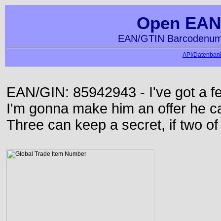
Open EAN
EAN/GTIN Barcodenumm
API/Datenbank
EAN/GIN: 85942943 - I've got a f
I'm gonna make him an offer he ca
Three can keep a secret, if two o