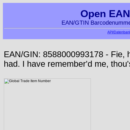
Open EAN
EAN/GTIN Barcodenummer
API/Datenbank
EAN/GIN: 8588000993178 - Fie, h
had. I have remember'd me, thou'