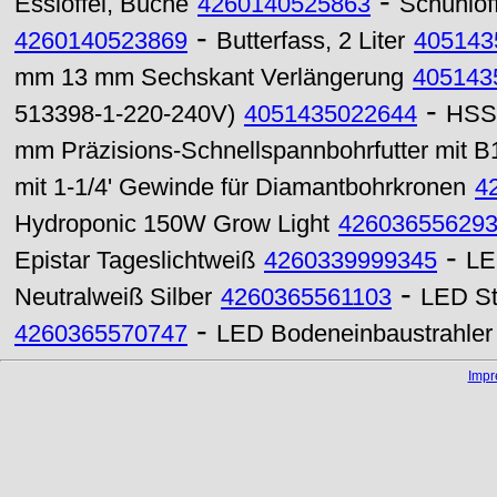
-
Esslöffel, Buche
4260140525863
Schuhlöff
-
4260140523869
Butterfass, 2 Liter
405143
mm 13 mm Sechskant Verlängerung
405143
-
513398-1-220-240V)
4051435022644
HSS-
mm Präzisions-Schnellspannbohrfutter mit 
mit 1-1/4' Gewinde für Diamantbohrkronen
4
Hydroponic 150W Grow Light
42603655629
-
Epistar Tageslichtweiß
4260339999345
LE
-
Neutralweiß Silber
4260365561103
LED St
-
4260365570747
LED Bodeneinbaustrahle
Imp