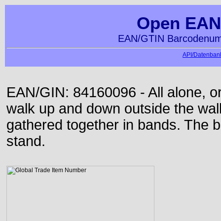
Open EAN
EAN/GTIN Barcodenumm
API/Datenbank
EAN/GIN: 84160096 - All alone, or
walk up and down outside the wa
gathered together in bands. The b
stand.