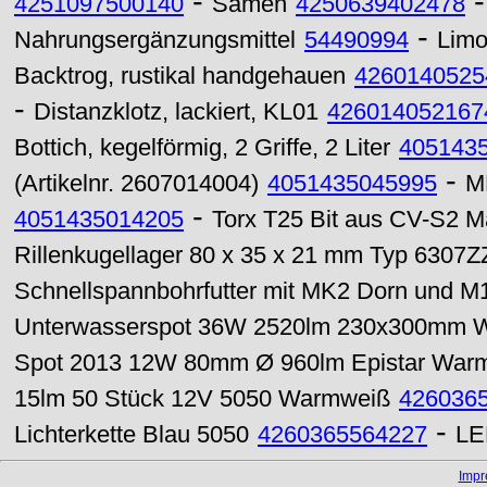
-
4251097500140
Samen
4250639402478
-
Nahrungsergänzungsmittel
54490994
Lim
Backtrog, rustikal handgehauen
4260140525
-
Distanzklotz, lackiert, KL01
426014052167
Bottich, kegelförmig, 2 Griffe, 2 Liter
405143
-
(Artikelnr. 2607014004)
4051435045995
M
-
4051435014205
Torx T25 Bit aus CV-S2 M
Rillenkugellager 80 x 35 x 21 mm Typ 6307Z
Schnellspannbohrfutter mit MK2 Dorn und 
Unterwasserspot 36W 2520lm 230x300mm 
Spot 2013 12W 80mm Ø 960lm Epistar War
15lm 50 Stück 12V 5050 Warmweiß
426036
-
Lichterkette Blau 5050
4260365564227
LE
Imp