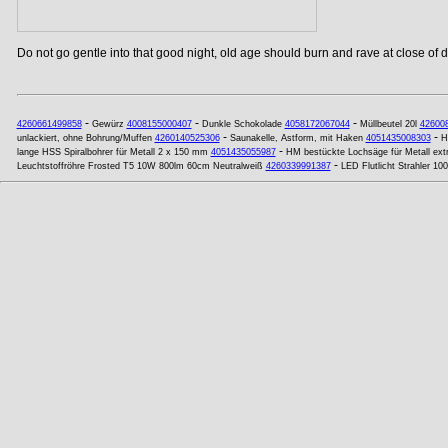
Do not go gentle into that good night, old age should burn and rave at close of da
-
-
-
4260661499858
Gewürz
4008155000407
Dunkle Schokolade
4058172067044
Müllbeutel 20l
42600
-
-
unlackiert, ohne Bohrung/Muffen
4260140525306
Saunakelle, Astform, mit Haken
4051435008303
H
-
lange HSS Spiralbohrer für Metall 2 x 150 mm
4051435055987
HM bestückte Lochsäge für Metall ext
-
Leuchtstoffröhre Frosted T5 10W 800lm 60cm Neutralweiß
4260339991387
LED Flutlicht Strahler 1