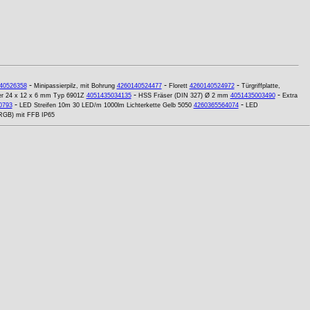
-
-
-
40526358
Minipassierpilz, mit Bohrung
4260140524477
Florett
4260140524972
Türgriffplatte,
-
-
ger 24 x 12 x 6 mm Typ 6901Z
4051435034135
HSS Fräser (DIN 327) Ø 2 mm
4051435003490
Extra
-
-
0793
LED Streifen 10m 30 LED/m 1000lm Lichterkette Gelb 5050
4260365564074
LED
RGB) mit FFB IP65