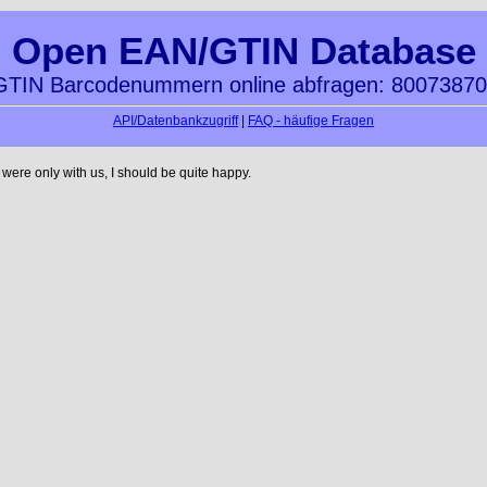
Open EAN/GTIN Database
TIN Barcodenummern online abfragen: 8007387
API/Datenbankzugriff
|
FAQ - häufige Fragen
ere only with us, I should be quite happy.