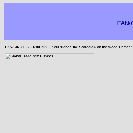
EAN/G
EAN/GIN: 8007387001936 - If our friends, the Scarecrow an the Wood Tinmann w