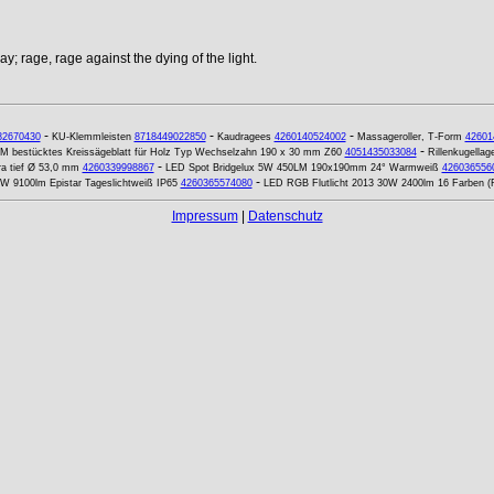
y; rage, rage against the dying of the light.
-
-
-
82670430
KU-Klemmleisten
8718449022850
Kaudragees
4260140524002
Massageroller, T-Form
42601
-
M bestücktes Kreissägeblatt für Holz Typ Wechselzahn 190 x 30 mm Z60
4051435033084
Rillenkugella
-
ra tief Ø 53,0 mm
4260339998867
LED Spot Bridgelux 5W 450LM 190x190mm 24° Warmweiß
426036556
-
00W 9100lm Epistar Tageslichtweiß IP65
4260365574080
LED RGB Flutlicht 2013 30W 2400lm 16 Farben (
Impressum
|
Datenschutz