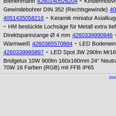
-
Bienenmann
4260140526204
Kindermotivf
Gewindebohrer DIN 352 (Rechtsgewinde)
40
-
4051435058216
Keramik miniatur Axialku
-
HM bestückte Lochsäge für Metall extra ti
Direktspannzange Ø 4 mm
4260339990946
-
Warmweiß
4260365570884
LED Bodenein
-
4260339995897
LED Spot 3W 290lm Mr16 
Bridgelux 10W 900lm 160x160mm 24° Neutr
70W 16 Farben (RGB) mit FFB IP65
Imp