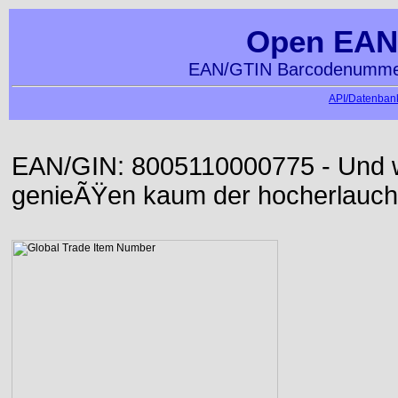
Open EAN
EAN/GTIN Barcodenummer
API/Datenbank
EAN/GIN: 8005110000775 - Und wi
genieÃŸen kaum der hocherlauch