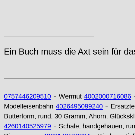
Ein Buch muss die Axt sein für da
-
0757446209510
Wermut
4002000716086
-
Modelleisenbahn
4026495099240
Ersatztei
Butterform, rund, 30 Gramm, Ahorn, Glücksk
-
4260140525979
Schale, handgehauen, rund