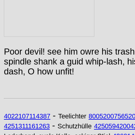
Poor devil! see him owre his trash
spindle shank a guid whip-lash, his 
dash, O how unfit!
-
4022107114387
Teelichter
800520075652
-
4251311161263
Schutzhülle
42505942004