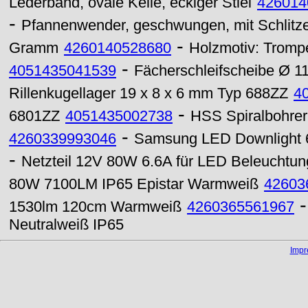
Lederband, ovale Kelle, eckiger Stiel
426014
-
Pfannenwender, geschwungen, mit Schlitze
-
Gramm
4260140528680
Holzmotiv: Tromp
-
4051435041539
Fächerschleifscheibe Ø 1
Rillenkugellager 19 x 8 x 6 mm Typ 688ZZ
4
-
6801ZZ
4051435002738
HSS Spiralbohrer 
-
4260339993046
Samsung LED Downlight 
-
Netzteil 12V 80W 6.6A für LED Beleuchtu
80W 7100LM IP65 Epistar Warmweiß
42603
1530lm 120cm Warmweiß
4260365561967
Neutralweiß IP65
Imp