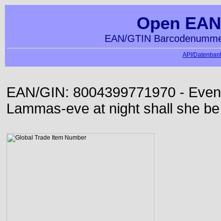
Open EAN
EAN/GTIN Barcodenummer
API/Datenbank
EAN/GIN: 8004399771970 - Even or
Lammas-eve at night shall she be