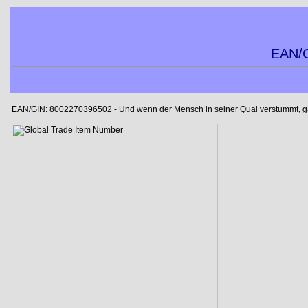
EAN/G
EAN/GIN: 8002270396502 - Und wenn der Mensch in seiner Qual verstummt, gab 