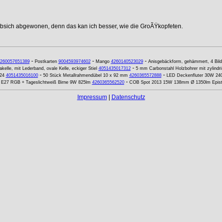
ebsich abgewonen, denn das kan ich besser, wie die GroÃŸkopfeten.
-
-
-
260057651389
Postkarten
9004593974602
Mango
4260140523029
Anisgebäckform, gehämmert, 4 Bild
-
kelle, mit Lederband, ovale Kelle, eckiger Stiel
4051435017312
5 mm Carbonstahl Holzbohrer mit zylindr
-
-
24
4051435016100
50 Stück Metallrahmendübel 10 x 92 mm
4260365572888
LED Deckenfluter 30W 24
-
E27 RGB + Tageslichtweiß Birne 9W 825lm
4260365562520
COB Spot 2013 15W 138mm Ø 1350lm Epista
Impressum
|
Datenschutz