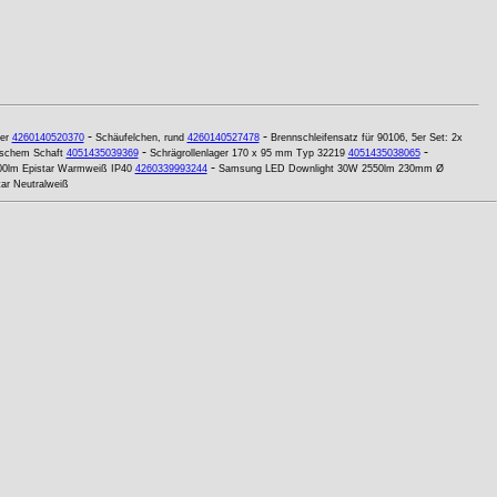
-
-
er
4260140520370
Schäufelchen, rund
4260140527478
Brennschleifensatz für 90106, 5er Set: 2x
-
-
ischem Schaft
4051435039369
Schrägrollenlager 170 x 95 mm Typ 32219
4051435038065
-
00lm Epistar Warmweiß IP40
4260339993244
Samsung LED Downlight 30W 2550lm 230mm Ø
r Neutralweiß