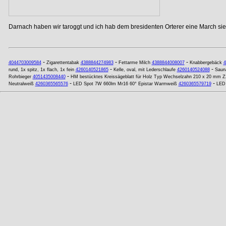
Darnach haben wir taroggt und ich hab dem bresidenten Orterer eine March si
-
-
-
4044703009584
Zigarettentabak
4388844274983
Fettarme Milch
4388844008007
Knabbergebäck
4
-
-
rund, 1x spitz, 1x flach, 1x fein
4260140521865
Kelle, oval, mit Lederschlaufe
4260140524088
Sauna
-
Rohrbieger
4051435008440
HM bestücktes Kreissägeblatt für Holz Typ Wechselzahn 210 x 20 mm Z
-
-
Neutralweiß
4260365565576
LED Spot 7W 660lm Mr16 60° Epistar Warmweiß
4260365579719
LED 