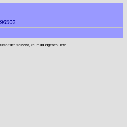
396502
umpf sich treibend, kaum ihr eigenes Herz.