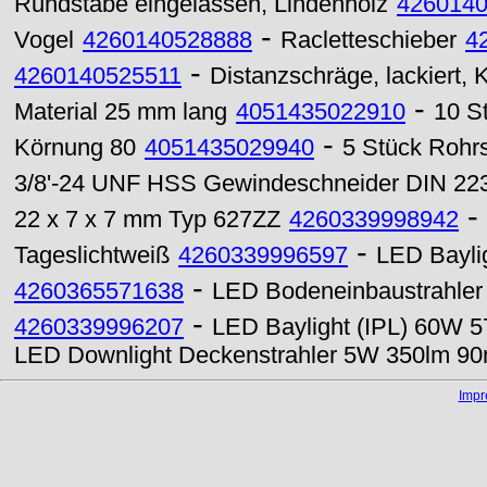
Rundstäbe eingelassen, Lindenholz
426014
-
Vogel
4260140528888
Racletteschieber
4
-
4260140525511
Distanzschräge, lackiert, 
-
Material 25 mm lang
4051435022910
10 S
-
Körnung 80
4051435029940
5 Stück Rohr
3/8'-24 UNF HSS Gewindeschneider DIN 223
-
22 x 7 x 7 mm Typ 627ZZ
4260339998942
-
Tageslichtweiß
4260339996597
LED Bayli
-
4260365571638
LED Bodeneinbaustrahle
-
4260339996207
LED Baylight (IPL) 60W 5
LED Downlight Deckenstrahler 5W 350lm 
Imp