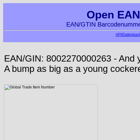
Open EAN
EAN/GTIN Barcodenummer
API/Datenbank
EAN/GIN: 8002270000263 - And yet
A bump as big as a young cockere