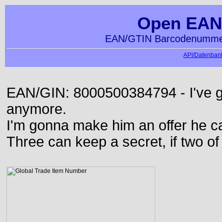
Open EAN
EAN/GTIN Barcodenummer
API/Datenbank
EAN/GIN: 8000500384794 - I've go
anymore.
I'm gonna make him an offer he ca
Three can keep a secret, if two o