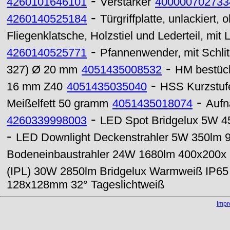
-
4260101646101
Verstärker
400000702733
-
4260140525184
Türgriffplatte, unlackiert
Fliegenklatsche, Holzstiel und Lederteil, mit
-
4260140525771
Pfannenwender, mit Schli
-
327) Ø 20 mm
4051435008532
HM bestück
-
16 mm Z40
4051435035040
HSS Kurzstuf
-
Meißelfett 50 gramm
4051435018074
Aufn
-
4260339998003
LED Spot Bridgelux 5W 4
-
LED Downlight Deckenstrahler 5W 350lm 
Bodeneinbaustrahler 24W 1680lm 400x200
(IPL) 30W 2850lm Bridgelux Warmweiß IP65
128x128mm 32° Tageslichtweiß
Imp