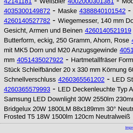
-
-
42141181
Weißbier
4002000301381
Mod
-
4035300149872
Maske
4388840101542
-
4260140527782
Wiegemesser, 140 mm Do
Gesicht, Armen und Beinen
4260140521919
Butterform, eckig, 250 Gramm, Ahorn, Rose
mit MK5 Dorn und M20 Anzugsgewinde
405
-
mm
4051435027922
Hartmetallfräser Fo
Stück Schleifbänder 20 x 330 mm Körnung 6
-
Schnellverschluss
4260365561202
LED St
-
4260365579993
LED Deckenleuchte Typ A
Samsung LED Downlight 30W 2550lm 230mm
Bridgelux 20W 1800LM 88x189mm 30° Neutr
Frosted T5 18W 1500lm 120cm Neutralweiß
Imp