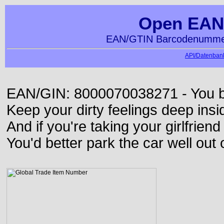
Open EAN
EAN/GTIN Barcodenummer
API/Datenbank
EAN/GIN: 8000070038271 - You bett
Keep your dirty feelings deep insi
And if you're taking your girlfriend
You'd better park the car well out 