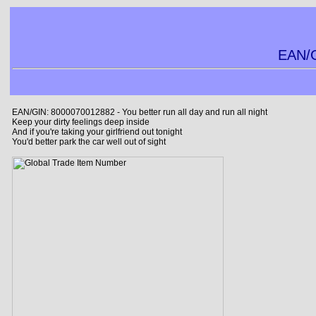
EAN/G
EAN/GIN: 8000070012882 - You better run all day and run all night
Keep your dirty feelings deep inside
And if you're taking your girlfriend out tonight
You'd better park the car well out of sight