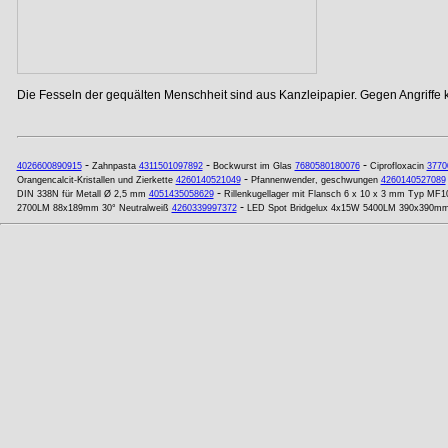
Die Fesseln der gequälten Menschheit sind aus Kanzleipapier. Gegen Angriffe
-
-
-
4026600890915
Zahnpasta
4311501097892
Bockwurst im Glas
7680580180076
Ciprofloxacin
3770
-
Orangencalcit-Kristallen und Zierkette
4260140521049
Pfannenwender, geschwungen
4260140527089
-
DIN 338N für Metall Ø 2,5 mm
4051435058629
Rillenkugellager mit Flansch 6 x 10 x 3 mm Typ MF
-
2700LM 88x189mm 30° Neutralweiß
4260339997372
LED Spot Bridgelux 4x15W 5400LM 390x390mm 6