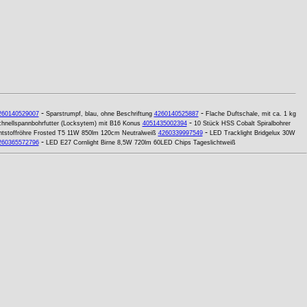
-
-
260140529007
Sparstrumpf, blau, ohne Beschriftung
4260140525887
Flache Duftschale, mit ca. 1 kg
-
hnellspannbohrfutter (Locksytem) mit B16 Konus
4051435002394
10 Stück HSS Cobalt Spiralbohrer
-
tstoffröhre Frosted T5 11W 850lm 120cm Neutralweiß
4260339997549
LED Tracklight Bridgelux 30W
-
260365572796
LED E27 Cornlight Birne 8,5W 720lm 60LED Chips Tageslichtweiß