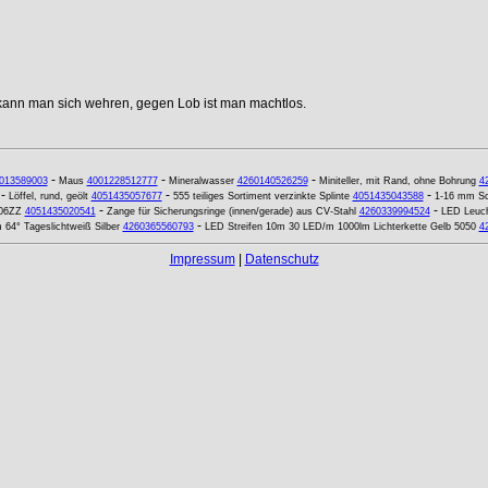
 kann man sich wehren, gegen Lob ist man machtlos.
-
-
-
013589003
Maus
4001228512777
Mineralwasser
4260140526259
Miniteller, mit Rand, ohne Bohrung
4
-
-
-
Löffel, rund, geölt
4051435057677
555 teiliges Sortiment verzinkte Splinte
4051435043588
1-16 mm Sc
-
-
106ZZ
4051435020541
Zange für Sicherungsringe (innen/gerade) aus CV-Stahl
4260339994524
LED Leuch
-
4° Tageslichtweiß Silber
4260365560793
LED Streifen 10m 30 LED/m 1000lm Lichterkette Gelb 5050
4
Impressum
|
Datenschutz