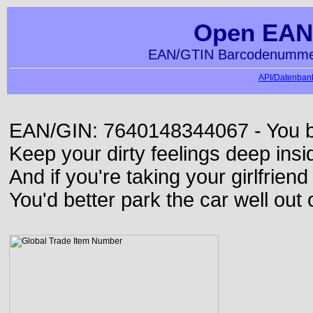
Open EAN
EAN/GTIN Barcodenummer
API/Datenbank
EAN/GIN: 7640148344067 - You bett
Keep your dirty feelings deep insi
And if you're taking your girlfriend
You'd better park the car well out 