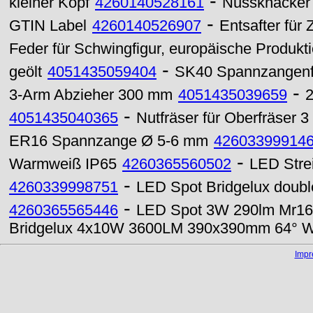
-
kleiner Kopf
4260140528161
Nussknacker 
-
GTIN Label
4260140526907
Entsafter für 
Feder für Schwingfigur, europäische Produkt
-
geölt
4051435059404
SK40 Spannzangenfu
-
3-Arm Abzieher 300 mm
4051435039659
2
-
4051435040365
Nutfräser für Oberfräser
ER16 Spannzange Ø 5-6 mm
42603399914
-
Warmweiß IP65
4260365560502
LED Stre
-
4260339998751
LED Spot Bridgelux dou
-
4260365565446
LED Spot 3W 290lm Mr16
Bridgelux 4x10W 3600LM 390x390mm 64° 
Imp