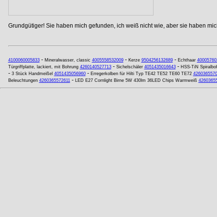
Grundgütiger! Sie haben mich gefunden, ich weiß nicht wie, aber sie haben mich
-
-
-
4100060005833
Mineralwasser, classic
4005558532009
Kerze
9504256132689
Echthaar
40005760
-
-
Türgriffplatte, lackiert, mit Bohrung
4260140527713
Sichelschäler
4051435016643
HSS-TiN Spiralboh
-
-
3 Stück Handmeißel
4051435056960
Erregerkolben für Hilti Typ TE42 TE52 TE60 TE72
426036557
-
Beleuchtungen
4260365572611
LED E27 Cornlight Birne 5W 430lm 36LED Chips Warmweiß
4260365