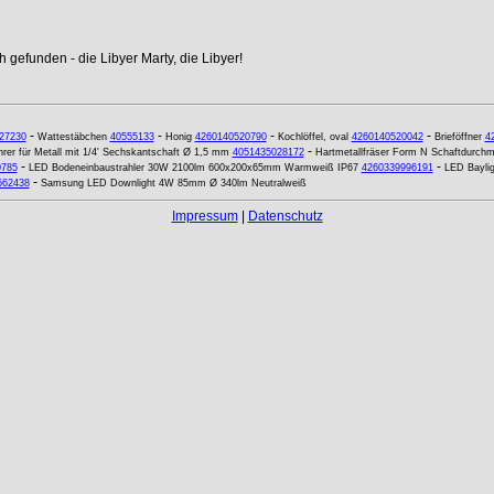
 gefunden - die Libyer Marty, die Libyer!
-
-
-
-
27230
Wattestäbchen
40555133
Honig
4260140520790
Kochlöffel, oval
4260140520042
Brieföffner
4
-
rer für Metall mit 1/4' Sechskantschaft Ø 1,5 mm
4051435028172
Hartmetallfräser Form N Schaftdurch
-
-
0785
LED Bodeneinbaustrahler 30W 2100lm 600x200x65mm Warmweiß IP67
4260339996191
LED Baylig
-
562438
Samsung LED Downlight 4W 85mm Ø 340lm Neutralweiß
Impressum
|
Datenschutz