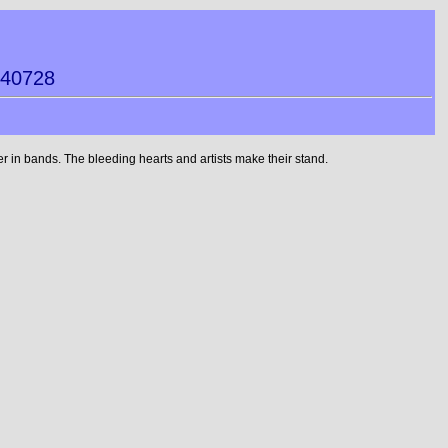
940728
 in bands. The bleeding hearts and artists make their stand.