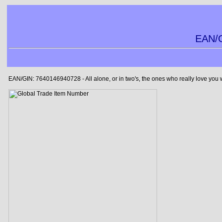
EAN/G
EAN/GIN: 7640146940728 - All alone, or in two's, the ones who really love you