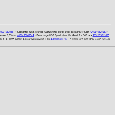
-
-
260140526587
Kochlöffel, rund, kräftige Ausführung: dicker Stiel, extragroßer Kopf
4260140525153
-
messer 6,35 mm
4051435003544
Extra lange HSS Spiralbohrer für Metall 8 x 300 mm
4051435041485
-
ht (IPL) 60W 5700lm Epistar Neutralweiß IP65
4260365561783
Netzteil 24V 80W IP67 3.33A für LED