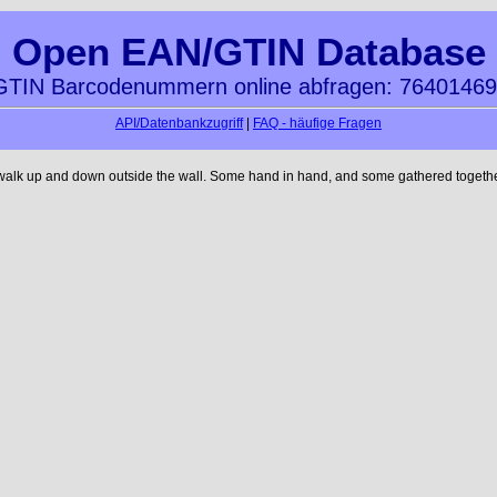
Open EAN/GTIN Database
TIN Barcodenummern online abfragen: 7640146
API/Datenbankzugriff
|
FAQ - häufige Fragen
 walk up and down outside the wall. Some hand in hand, and some gathered together