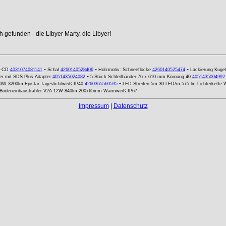
 gefunden - die Libyer Marty, die Libyer!
-
-
-
o-CD
4031074081141
Schal
4260140528406
Holzmotiv: Schneeflocke
4260140525474
Lackierung Kugel
-
er mit SDS Plus Adapter
4051435024082
5 Stück Schleifbänder 76 x 610 mm Körnung 40
4051435004992
-
0W 3200lm Epistar Tageslichtweiß IP40
4260365560595
LED Streifen 5m 30 LED/m 575 lm Lichterkette
Bodeneinbaustrahler V2A 12W 840lm 200x65mm Warmweiß IP67
Impressum
|
Datenschutz