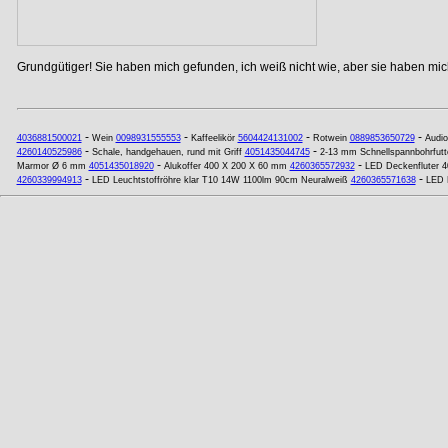
Grundgütiger! Sie haben mich gefunden, ich weiß nicht wie, aber sie haben mich
-
-
-
-
4036881500021
Wein
0098931555553
Kaffeelikör
5604424131002
Rotwein
0889853650729
Audi
-
-
4260140525986
Schale, handgehauen, rund mit Griff
4051435044745
2-13 mm Schnellspannbohrfutt
-
-
Marmor Ø 6 mm
4051435018920
Alukoffer 400 X 200 X 60 mm
4260365572932
LED Deckenfluter 4
-
-
4260339994913
LED Leuchtstoffröhre klar T10 14W 1100lm 90cm Neuralweiß
4260365571638
LED 