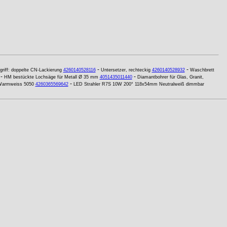
-
-
griff: doppelte CN-Lackierung
4260140528116
Untersetzer, rechteckig
4260140528932
Waschbrett
-
-
HM bestückte Lochsäge für Metall Ø 35 mm
4051435011440
Diamantbohrer für Glas, Granit,
-
 Warmweiss 5050
4260365569642
LED Strahler R7S 10W 200° 118x54mm Neutralweiß dimmbar