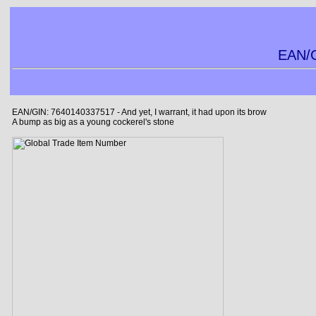
EAN/G
EAN/GIN: 7640140337517 - And yet, I warrant, it had upon its brow
A bump as big as a young cockerel's stone