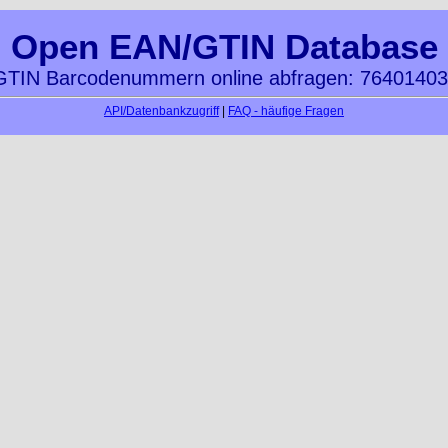
Open EAN/GTIN Database
TIN Barcodenummern online abfragen: 7640140
API/Datenbankzugriff
|
FAQ - häufige Fragen