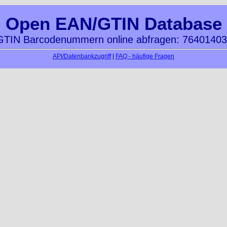
Open EAN/GTIN Database
TIN Barcodenummern online abfragen: 7640140
API/Datenbankzugriff
|
FAQ - häufige Fragen