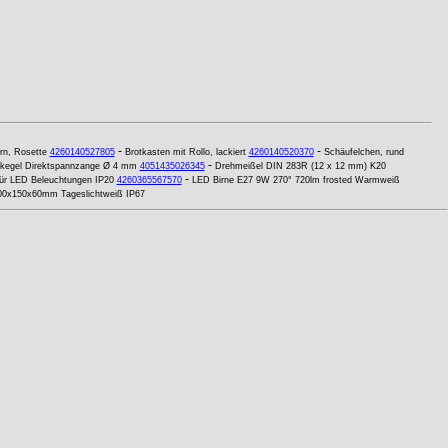
-
-
rn, Rosette
4260140527805
Brotkasten mit Rollo, lackiert
4260140520370
Schäufelchen, rund
-
kegel Direktspannzange Ø 4 mm
4051435026345
Drehmeißel DIN 283R (12 x 12 mm) K20
-
ür LED Beleuchtungen IP20
4260365567570
LED Birne E27 9W 270° 720lm frosted Warmweiß
00x150x60mm Tageslichtweiß IP67