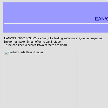
EAN/G
EAN/GIN: 7640140337272 - I've got a feeling we're not in Quebec anymore.
I'm gonna make him an offer he can't refuse.
Three can keep a secret, if two of them are dead.