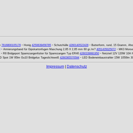
-
-
-
e
7616800105178
Honig
4250639456785
Schutzhülle
4260140522428
Butterform, rund, 15 Gramm, Aho
-
-
9
Armierungsband für Gipskartonfugen Maschung 2,85 X 2,85 mm 60 gr./m?
4051435025072
MK3 Morse
-
-
R8 Bridgeport Spannzangenfutter für Spannzangen Typ ER40
4260339991950
Netzteil 12V 120W 10A f
-
D Spot 1W 95lm Gu10 Bridgelux Tageslichtweiß
4260365570594
LED Bodeneinbaustrahler 15W 1050lm 3
Impressum
|
Datenschutz