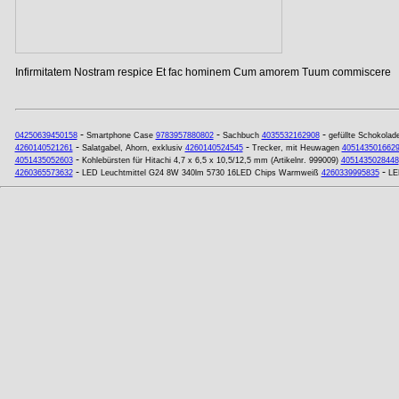
Infirmitatem Nostram respice Et fac hominem Cum amorem Tuum commiscere
-
-
-
04250639450158
Smartphone Case
9783957880802
Sachbuch
4035532162908
gefüllte Schokolad
-
-
4260140521261
Salatgabel, Ahorn, exklusiv
4260140524545
Trecker, mit Heuwagen
405143501662
-
4051435052603
Kohlebürsten für Hitachi 4,7 x 6,5 x 10,5/12,5 mm (Artikelnr. 999009)
4051435028448
-
-
4260365573632
LED Leuchtmittel G24 8W 340lm 5730 16LED Chips Warmweiß
4260339995835
LE