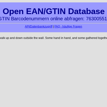
Open EAN/GTIN Database
TIN Barcodenummern online abfragen: 7630055
API/Datenbankzugriff
|
FAQ - häufige Fragen
 walk up and down outside the wall. Some hand in hand, and some gathered together