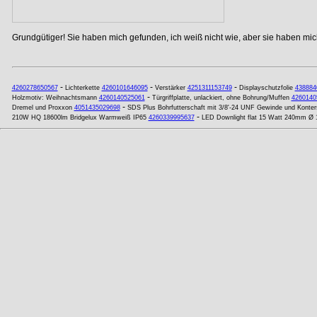
Grundgütiger! Sie haben mich gefunden, ich weiß nicht wie, aber sie haben mich
-
-
-
4260278650567
Lichterkette
4260101646095
Verstärker
4251311153749
Displayschutzfolie
438884
-
Holzmotiv: Weihnachtsmann
4260140525061
Türgriffplatte, unlackiert, ohne Bohrung/Muffen
4260140
-
Dremel und Proxxon
4051435029698
SDS Plus Bohrfutterschaft mit 3/8'-24 UNF Gewinde und Konte
-
210W HQ 18600lm Bridgelux Warmweiß IP65
4260339995637
LED Downlight flat 15 Watt 240mm Ø