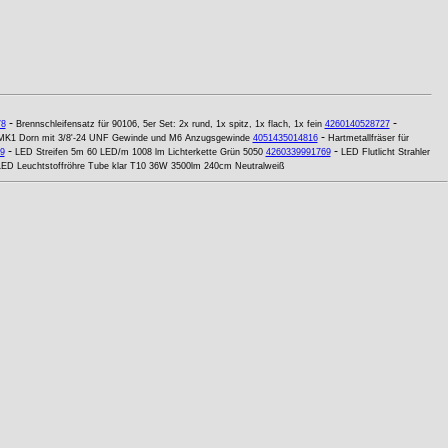
-
-
78
Brennschleifensatz für 90106, 5er Set: 2x rund, 1x spitz, 1x flach, 1x fein
4260140528727
-
MK1 Dorn mit 3/8'-24 UNF Gewinde und M6 Anzugsgewinde
4051435014816
Hartmetallfräser für
-
-
9
LED Streifen 5m 60 LED/m 1008 lm Lichterkette Grün 5050
4260339991769
LED Flutlicht Strahler
LED Leuchtstoffröhre Tube klar T10 36W 3500lm 240cm Neutralweiß