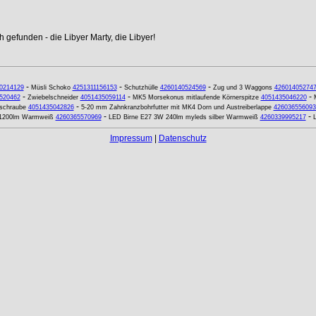
 gefunden - die Libyer Marty, die Libyer!
-
-
-
0214129
Müsli Schoko
4251311156153
Schutzhülle
4260140524569
Zug und 3 Waggons
42601405274
-
-
-
520462
Zwiebelschneider
4051435059114
MK5 Morsekonus mitlaufende Körnerspitze
4051435046220
-
rschraube
4051435042826
5-20 mm Zahnkranzbohrfutter mit MK4 Dorn und Austreiberlappe
426036556093
-
-
 1200lm Warmweiß
4260365570969
LED Birne E27 3W 240lm myleds silber Warmweiß
4260339995217
Impressum
|
Datenschutz