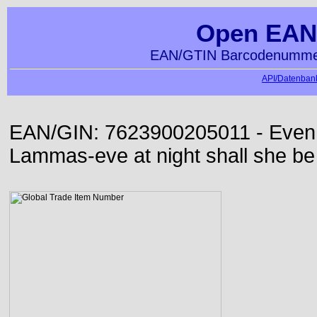
Open EAN
EAN/GTIN Barcodenummer
API/Datenbank
EAN/GIN: 7623900205011 - Even or
Lammas-eve at night shall she be