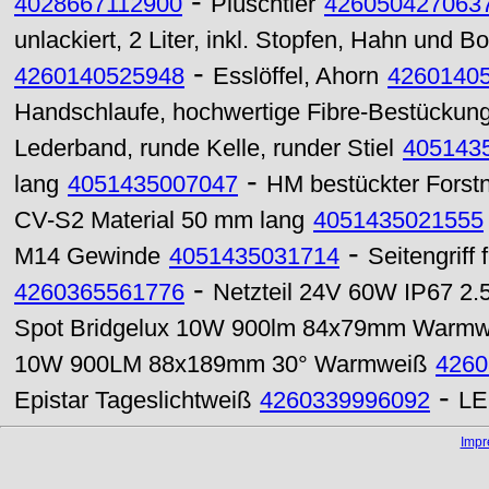
-
4028667112900
Plüschtier
426050427063
unlackiert, 2 Liter, inkl. Stopfen, Hahn und B
-
4260140525948
Esslöffel, Ahorn
4260140
Handschlaufe, hochwertige Fibre-Bestückung
Lederband, runde Kelle, runder Stiel
405143
-
lang
4051435007047
HM bestückter Forst
CV-S2 Material 50 mm lang
4051435021555
-
M14 Gewinde
4051435031714
Seitengriff
-
4260365561776
Netzteil 24V 60W IP67 2.
Spot Bridgelux 10W 900lm 84x79mm Warmw
10W 900LM 88x189mm 30° Warmweiß
4260
-
Epistar Tageslichtweiß
4260339996092
LE
Imp