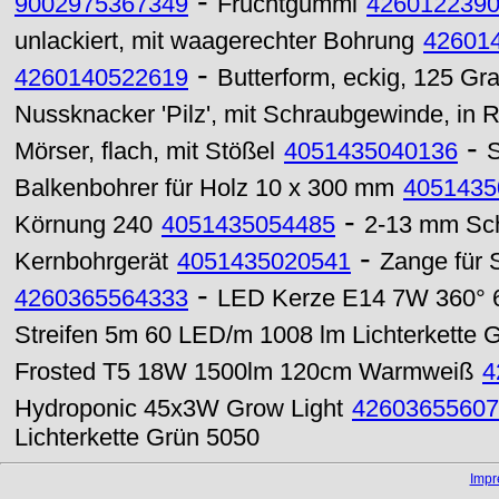
-
9002975367349
Fruchtgummi
426012239
unlackiert, mit waagerechter Bohrung
42601
-
4260140522619
Butterform, eckig, 125 Gr
Nussknacker 'Pilz', mit Schraubgewinde, in
-
Mörser, flach, mit Stößel
4051435040136
S
Balkenbohrer für Holz 10 x 300 mm
4051435
-
Körnung 240
4051435054485
2-13 mm Schn
-
Kernbohrgerät
4051435020541
Zange für 
-
4260365564333
LED Kerze E14 7W 360° 6
Streifen 5m 60 LED/m 1008 lm Lichterkette 
Frosted T5 18W 1500lm 120cm Warmweiß
4
Hydroponic 45x3W Grow Light
42603655607
Lichterkette Grün 5050
Imp