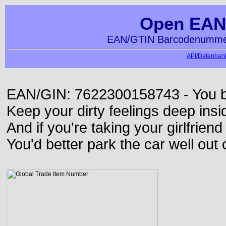
Open EAN
EAN/GTIN Barcodenummer
API/Datenbank
EAN/GIN: 7622300158743 - You bett
Keep your dirty feelings deep insi
And if you're taking your girlfriend
You'd better park the car well out 