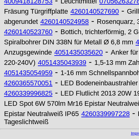
-
4009418128753
Leuchtmittel
0705626327
-
Fräsung Türgriffplatte
4260140527690
Gril
-
abgerundet
4260140524958
Rosenquarz, 
-
4260140523760
Bottich, trichterförmig, 2 Gr
Spiralbohrer DIN 338N für Metall Ø 6,8 mm
-
Anzugsgewinde
4051435035620
Anker fü
-
220-240V)
4051435043939
1,5-13 mm Zah
-
4051435054959
1-16 mm Schnellspannboh
-
4260365570051
LED Bodeneinbaustrahler
-
4260339996825
LED Flutlicht 2013 20W 1
LED Spot 6W 570lm Mr16 Epistar Neutralwe
-
Epistar Neutralweiß IP65
4260339997228
Tageslichtweiß
Imp