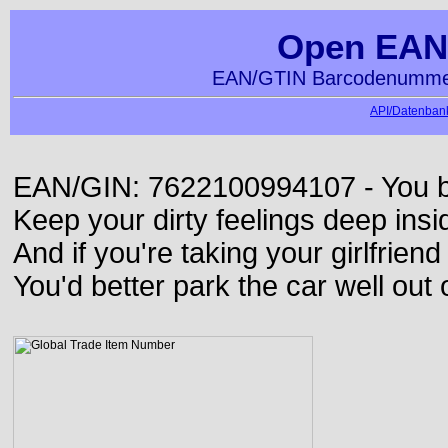
Open EAN
EAN/GTIN Barcodenummer
API/Datenbank
EAN/GIN: 7622100994107 - You bett
Keep your dirty feelings deep insi
And if you're taking your girlfriend
You'd better park the car well out 