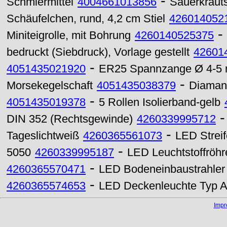
-
Schmiermittel
4004661013856
Sauerkrauts
Schäufelchen, rund, 4,2 cm Stiel
426014052
-
Miniteigrolle, mit Bohrung
4260140525375
bedruckt (Siebdruck), Vorlage gestellt
42601
-
4051435021920
ER25 Spannzange Ø 4-5
-
Morsekegelschaft
4051435038379
Diamant
-
4051435019378
5 Rollen Isolierband-gelb
DIN 352 (Rechtsgewinde)
4260339995712
-
Tageslichtweiß
4260365561073
LED Strei
-
5050
4260339995187
LED Leuchtstoffröh
-
4260365570471
LED Bodeneinbaustrahler
-
4260365574653
LED Deckenleuchte Typ A
Imp