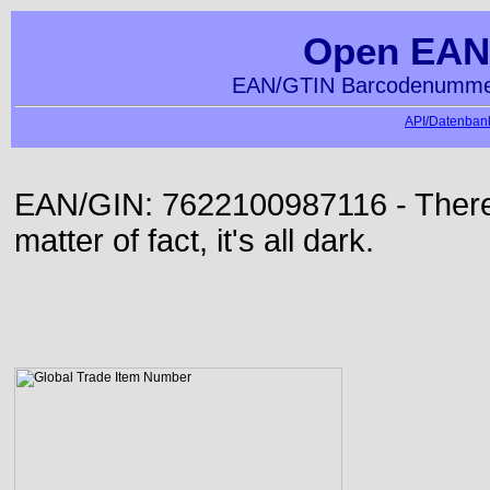
Open EAN
EAN/GTIN Barcodenummer
API/Datenbank
EAN/GIN: 7622100987116 - There i
matter of fact, it's all dark.