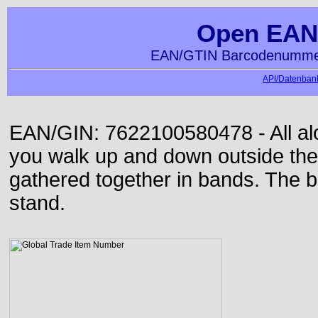
Open EAN
EAN/GTIN Barcodenummer
API/Datenbank
EAN/GIN: 7622100580478 - All alon
you walk up and down outside th
gathered together in bands. The b
stand.