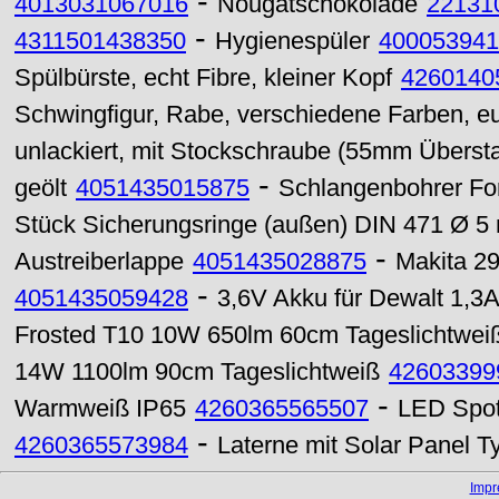
-
4013031067016
Nougatschokolade
22131
-
4311501438350
Hygienespüler
400053941
Spülbürste, echt Fibre, kleiner Kopf
4260140
Schwingfigur, Rabe, verschiedene Farben, e
unlackiert, mit Stockschraube (55mm Überst
-
geölt
4051435015875
Schlangenbohrer Fo
Stück Sicherungsringe (außen) DIN 471 Ø 
-
Austreiberlappe
4051435028875
Makita 2
-
4051435059428
3,6V Akku für Dewalt 1,3
Frosted T10 10W 650lm 60cm Tageslichtwei
14W 1100lm 90cm Tageslichtweiß
42603399
-
Warmweiß IP65
4260365565507
LED Spot
-
4260365573984
Laterne mit Solar Panel
Imp