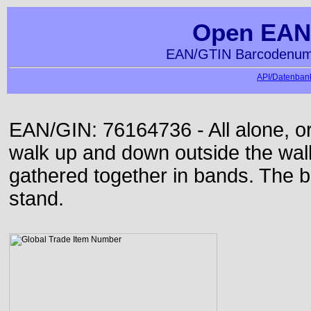
Open EAN
EAN/GTIN Barcodenumm
API/Datenbank
EAN/GIN: 76164736 - All alone, or
walk up and down outside the wa
gathered together in bands. The b
stand.