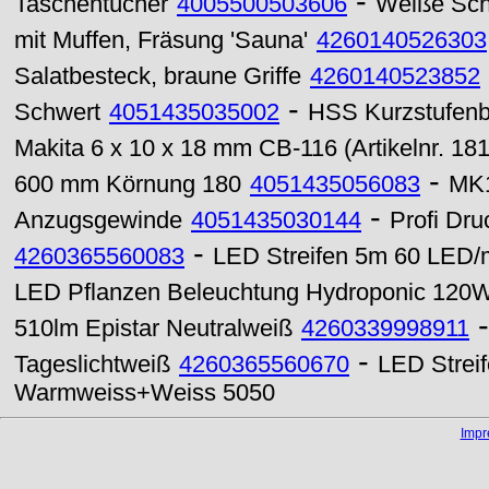
-
Taschentücher
4005500503606
Weiße Sch
mit Muffen, Fräsung 'Sauna'
4260140526303
Salatbesteck, braune Griffe
4260140523852
-
Schwert
4051435035002
HSS Kurzstufenb
Makita 6 x 10 x 18 mm CB-116 (Artikelnr. 18
-
600 mm Körnung 180
4051435056083
MK1
-
Anzugsgewinde
4051435030144
Profi Dru
-
4260365560083
LED Streifen 5m 60 LED/m
LED Pflanzen Beleuchtung Hydroponic 120W
510lm Epistar Neutralweiß
4260339998911
-
Tageslichtweiß
4260365560670
LED Strei
Warmweiss+Weiss 5050
Imp