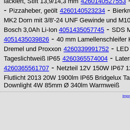
lackiert, Stift 13,9/14,3 mm
4260140527553
-
-
Pizzaheber, geölt
4260140523234
Bierkr
MK2 Dorn mit 3/8'-24 UNF Gewinde und M1
-
Bosch 3,0Ah Li-Ion
4051435057745
SDS M
-
4051435039826
40 mm Lamellenschleifer
-
Dremel und Proxxon
4260339991752
LED 
-
Tageslichtweiß IP65
4260365574004
Late
-
4260365561707
Netzteil 12V 150W IP67 1
Flutlicht 2013 20W 1900lm IP65 Bridgelux Ta
Downlight 4W 85mm Ø 340lm Warmweiß
Imp