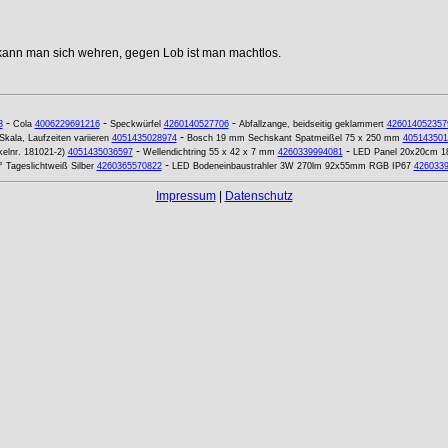
 kann man sich wehren, gegen Lob ist man machtlos.
-
-
-
3
Cola
4006229691216
Speckwürfel
4260140527706
Abfallzange, beidseitig geklammert
426014052357
-
Skala, Laufzeiten variieren
4051435028974
Bosch 19 mm Sechskant Spatmeißel 75 x 250 mm
405143501
-
-
kelnr. 181021-2)
4051435036597
Wellendichtring 55 x 42 x 7 mm
4260339994081
LED Panel 20x20cm 1
-
Tageslichtweiß Silber
4260365570822
LED Bodeneinbaustrahler 3W 270lm 92x55mm RGB IP67
426033
Impressum
|
Datenschutz