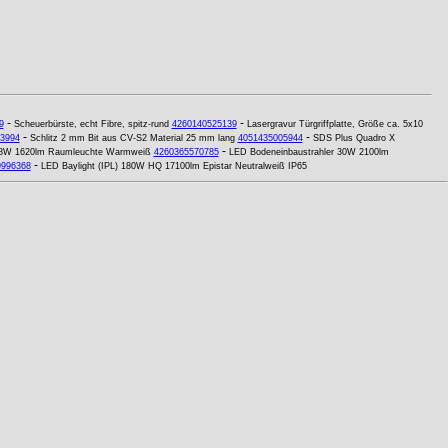
-
-
9
Scheuerbürste, echt Fibre, spitz-rund
4260140525139
Lasergravur Türgriffplatte, Größe ca. 5x10
-
-
3994
Schlitz 2 mm Bit aus CV-S2 Material 25 mm lang
4051435005944
SDS Plus Quadro X
-
8W 1620lm Raumleuchte Warmweiß
4260365570785
LED Bodeneinbaustrahler 30W 2100lm
-
9996368
LED Baylight (IPL) 180W HQ 17100lm Epistar Neutralweiß IP65