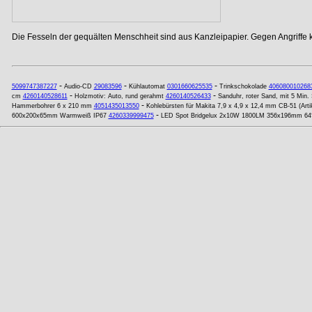
Die Fesseln der gequälten Menschheit sind aus Kanzleipapier. Gegen Angriffe
-
-
-
5099747387227
Audio-CD
29083596
Kühlautomat
0301660625535
Trinkschokolade
406080010268
-
-
cm
4260140528611
Holzmotiv: Auto, rund gerahmt
4260140526433
Sanduhr, roter Sand, mit 5 Min. 
-
Hammerbohrer 6 x 210 mm
4051435013550
Kohlebürsten für Makita 7,9 x 4,9 x 12,4 mm CB-51 (Arti
-
600x200x65mm Warmweiß IP67
4260339999475
LED Spot Bridgelux 2x10W 1800LM 356x196mm 64° 