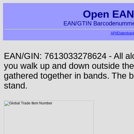
Open EAN
EAN/GTIN Barcodenummer
API/Datenbank
EAN/GIN: 7613033278624 - All alon
you walk up and down outside th
gathered together in bands. The b
stand.