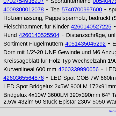
-
0702754936207
Sportunterhemd
0054047
-
-
4009300012078
Tee
5740700997600
sp
Holzeinfassung, Pappelsperrholz, bedruckt (S
Fleischhammer, für Kinder
4260140527225
-
Hund
4260140525504
Distanzschräge, unl
-
Sortiment Flügelmuttern
4051435045292
E
Dorn mit 1/2'-20 UNF Gewinde und M6 Anz
Kreissägeblatt für Holz Typ Wechselzahn 1
-
Kurvenlineal 600 mm
4260339990656
LED 
-
4260365564876
LED Spot COB 7W 660lm G
LED Spot Bridgelux 2x5W 900LM 172x91mm 2
Bridgelux 4x10W 3600LM 390x390mm 64° Ta
2,5W 432lm 50 Stück Epistar 230V 5050 W
Imp