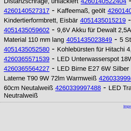
Distanzschräge, unlackiert
4260140522404
-
4260140527317
Kaffeemaß, geölt
426014
Kindertierformbrett, Eisbär
4051435015219
-
4051435059602
9,6V Akku für Dewalt 2,5
-
Material 110 mm lang
4051435023849
5 S
-
4051435052580
Kohlebürsten für Hitachi 4
-
4260365571539
LED Unterwasserspot 1
-
4260365564227
LED Birne E27 6W Silber
Laterne T90 9W 72lm Warmweiß
426033999
-
60cm Neutalweiß
4260339997488
LED Tra
Neutralweiß
Imp