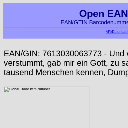
Open EAN
EAN/GTIN Barcodenummer
API/Datenbank
EAN/GIN: 7613030063773 - Und w
verstummt, gab mir ein Gott, zu sa
tausend Menschen kennen, Dumpf 