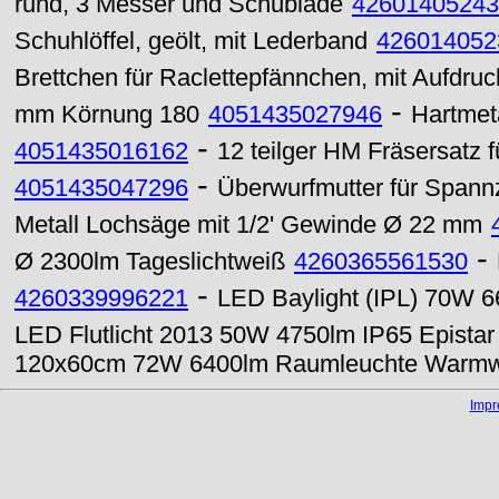
rund, 3 Messer und Schublade
42601405243
Schuhlöffel, geölt, mit Lederband
426014052
Brettchen für Raclettepfännchen, mit Aufdruc
-
mm Körnung 180
4051435027946
Hartmet
-
4051435016162
12 teilger HM Fräsersatz
-
4051435047296
Überwurfmutter für Span
Metall Lochsäge mit 1/2' Gewinde Ø 22 mm
-
Ø 2300lm Tageslichtweiß
4260365561530
-
4260339996221
LED Baylight (IPL) 70W 6
LED Flutlicht 2013 50W 4750lm IP65 Epistar
120x60cm 72W 6400lm Raumleuchte Warm
Imp