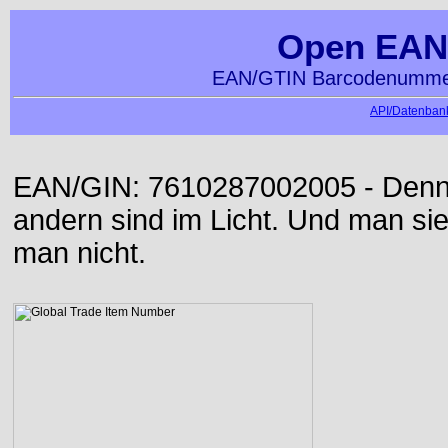
Open EAN
EAN/GTIN Barcodenummer
API/Datenbank
EAN/GIN: 7610287002005 - Denn d
andern sind im Licht. Und man sieh
man nicht.