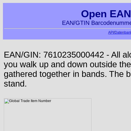
Open EAN
EAN/GTIN Barcodenummer
API/Datenbank
EAN/GIN: 7610235000442 - All alon
you walk up and down outside th
gathered together in bands. The b
stand.