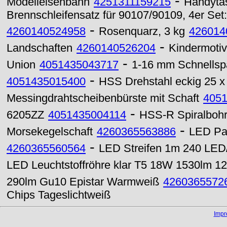
-
Modelleisenbahn
4251311159215
Handyta
Brennschleifensatz für 90107/90109, 4er Set
-
4260140524958
Rosenquarz, 3 kg
426014
-
Landschaften
4260140526204
Kindermotiv
-
Union
4051435043717
1-16 mm Schnellspa
-
4051435015400
HSS Drehstahl eckig 25 
Messingdrahtscheibenbürste mit Schaft
405
-
6205ZZ
4051435004114
HSS-R Spiralbohr
-
Morsekegelschaft
4260365563886
LED Pa
-
4260365560564
LED Streifen 1m 240 LED/
LED Leuchtstoffröhre klar T5 18W 1530lm 
290lm Gu10 Epistar Warmweiß
4260365572
Chips Tageslichtweiß
Imp