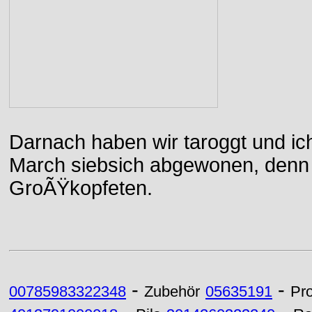
Darnach haben wir taroggt und ic
March siebsich abgewonen, denn d
GroÃŸkopfeten.
-
-
00785983322348
Zubehör
05635191
Pro