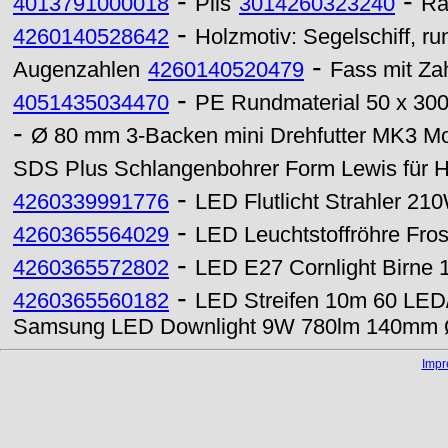
-
-
4013791000018
Pils
3014260323240
Ra
-
4260140528642
Holzmotiv: Segelschiff, r
-
Augenzahlen
4260140520479
Fass mit Za
-
4051435034470
PE Rundmaterial 50 x 30
-
Ø 80 mm 3-Backen mini Drehfutter MK3 Mor
SDS Plus Schlangenbohrer Form Lewis für 
-
4260339991776
LED Flutlicht Strahler 2
-
4260365564029
LED Leuchtstoffröhre Fro
-
4260365572802
LED E27 Cornlight Birne
-
4260365560182
LED Streifen 10m 60 LED/
Samsung LED Downlight 9W 780lm 140mm Ø
Imp