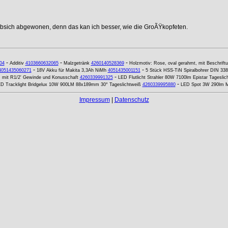
ebsich abgewonen, denn das kan ich besser, wie die GroÃŸkopfeten.
-
-
-
04
Additiv
4103660632065
Malzgetränk
4260140528369
Holzmotiv: Rose, oval gerahmt, mit Beschrift
-
-
4051435060271
18V Akku für Makita 3,3Ah NiMh
4051435001151
5 Stück HSS-TiN Spiralbohrer DIN 338
-
 mit R1/2' Gewinde und Konusschaft
4260339991325
LED Flutlicht Strahler 80W 7100lm Epistar Tageslic
-
D Tracklight Bridgelux 10W 900LM 88x189mm 30° Tageslichtweiß
4260339995880
LED Spot 3W 290lm Mr
Impressum
|
Datenschutz