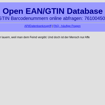
Open EAN/GTIN Database
TIN Barcodenummern online abfragen: 7610045
API/Datenbankzugriff
|
FAQ - häufige Fragen
auern, weil man dem Feind vergibt. Und doch ist der Mensch nur Affe