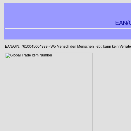
EAN/G
EAN/GIN: 7610045004999 - Wo Mensch den Menschen liebt, kann kein Verräter l