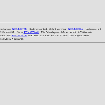
-
-
ungsbändern
4260140527249
Kindertierformbrett, Elefant, unverleimt
4260140523852
Gurkentopf, mit
-
N für Metall Ø 11,5 mm
4051435056601
Mini Schnellspannbohrfutter mit M8 x 0,75 Gewinde
-
htweiß IP65
4260339994449
LED Leuchtstoffröhre klar T5 8W 700lm 90cm Tageslichtweiß
16 Epistar Neutralweiß