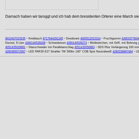
Darnach haben wir taroggt und ich hab dem bresidenten Orterer eine March si
-
-
-
9010437015035
Knoblauch
8717644291245
Deodorant
4000512015314
Fruchtgummi
42603377604
-
-
Deckel, 8 Liter
4260140528208
Schneebesen
4260140526273
Minibrettchen, mit Griff, mit Bohrung
-
-
4051435029681
Glasschneider mit Parallelanschlag
4051435050883
SDS Plus Verlängerung 100 mm
-
-
4260365572567
LED PAR30 E27 Strahler 7W 500lm 140° COB Spot Neutralweiß
4260339997464
LE