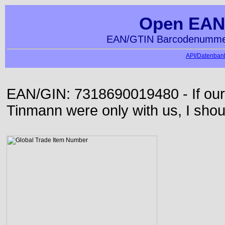
Open EAN
EAN/GTIN Barcodenummer
API/Datenbank
EAN/GIN: 7318690019480 - If our
Tinmann were only with us, I shou