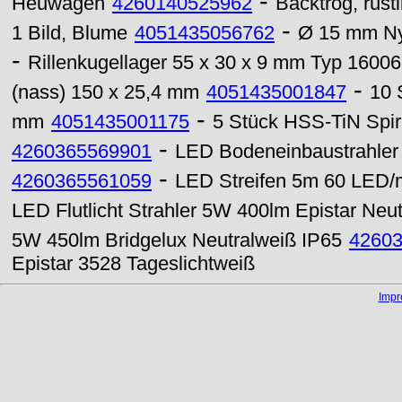
-
Heuwagen
4260140525962
Backtrog, rus
-
1 Bild, Blume
4051435056762
Ø 15 mm Nyl
-
Rillenkugellager 55 x 30 x 9 mm Typ 16006
-
(nass) 150 x 25,4 mm
4051435001847
10 
-
mm
4051435001175
5 Stück HSS-TiN Spir
-
4260365569901
LED Bodeneinbaustrahler
-
4260365561059
LED Streifen 5m 60 LED/
LED Flutlicht Strahler 5W 400lm Epistar Neu
5W 450lm Bridgelux Neutralweiß IP65
4260
Epistar 3528 Tageslichtweiß
Imp