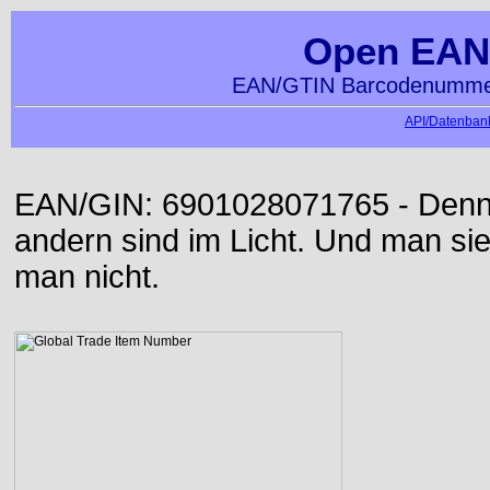
Open EAN
EAN/GTIN Barcodenummer
API/Datenbank
EAN/GIN: 6901028071765 - Denn d
andern sind im Licht. Und man sieh
man nicht.