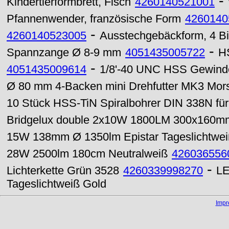
-
Kindertierformbrett, Fisch
4260140521001
Pfannenwender, französische Form
4260140
-
4260140523005
Ausstechgebäckform, 4 Bil
-
Spannzange Ø 8-9 mm
4051435005722
H
-
4051435009614
1/8'-40 UNC HSS Gewinde
Ø 80 mm 4-Backen mini Drehfutter MK3 Morse
10 Stück HSS-TiN Spiralbohrer DIN 338N für
Bridgelux double 2x10W 1800LM 300x160mm
15W 138mm Ø 1350lm Epistar Tageslichtwe
28W 2500lm 180cm Neutralweiß
426036556
-
Lichterkette Grün 3528
4260339998270
LE
Tageslichtweiß Gold
Imp