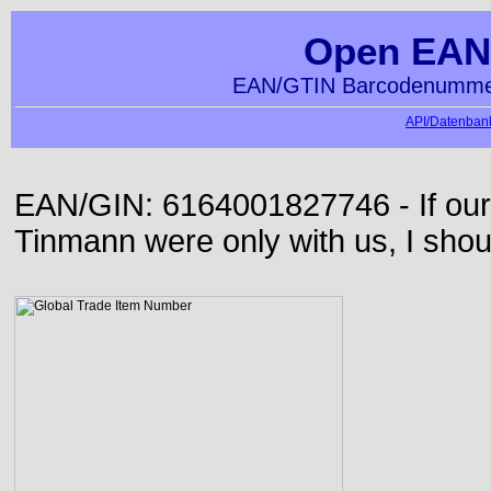
Open EAN
EAN/GTIN Barcodenummer
API/Datenbank
EAN/GIN: 6164001827746 - If our
Tinmann were only with us, I shou