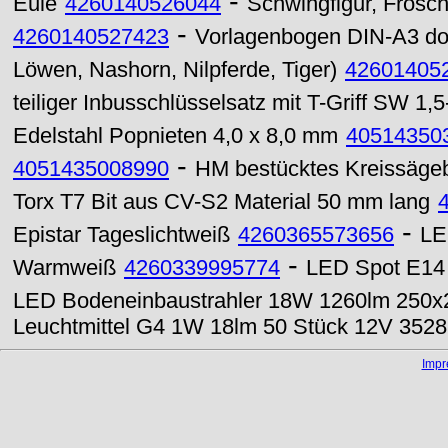
-
Eule
4260140526044
Schwingfigur, Frosc
-
4260140527423
Vorlagenbogen DIN-A3 doppe
Löwen, Nashorn, Nilpferde, Tiger)
42601405
teiliger Inbusschlüsselsatz mit T-Griff SW 1
Edelstahl Popnieten 4,0 x 8,0 mm
40514350
-
4051435008990
HM bestücktes Kreissägeb
Torx T7 Bit aus CV-S2 Material 50 mm lang
-
Epistar Tageslichtweiß
4260365573656
LE
-
Warmweiß
4260339995774
LED Spot E14 
LED Bodeneinbaustrahler 18W 1260lm 250
Leuchtmittel G4 1W 18lm 50 Stück 12V 3528
Imp