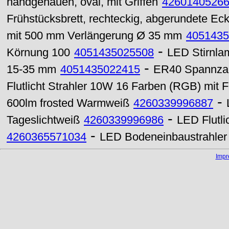
handgehauen, oval, mit Griffen
4260140526
Frühstücksbrett, rechteckig, abgerundete Ec
mit 500 mm Verlängerung Ø 35 mm
4051435
-
Körnung 100
4051435025508
LED Stirnla
-
15-35 mm
4051435022415
ER40 Spannza
Flutlicht Strahler 10W 16 Farben (RGB) mit 
-
600lm frosted Warmweiß
4260339996887
-
Tageslichtweiß
4260339996986
LED Flutl
-
4260365571034
LED Bodeneinbaustrahle
Imp