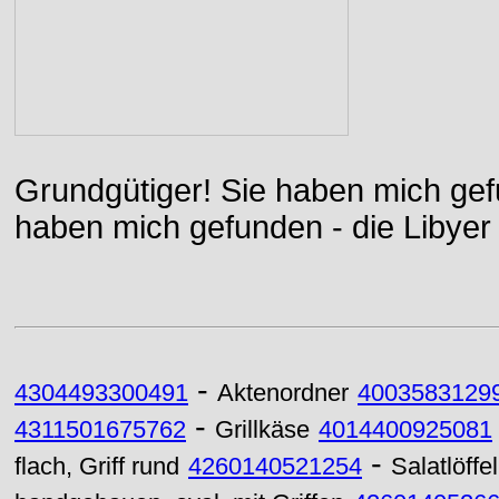
Grundgütiger! Sie haben mich gefu
haben mich gefunden - die Libyer 
-
4304493300491
Aktenordner
4003583129
-
4311501675762
Grillkäse
4014400925081
-
flach, Griff rund
4260140521254
Salatlöffe