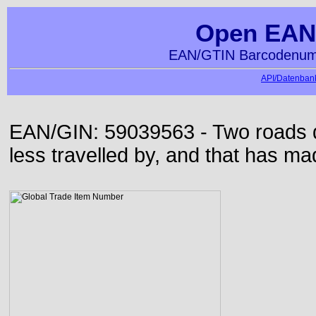
Open EAN
EAN/GTIN Barcodenumm
API/Datenbank
EAN/GIN: 59039563 - Two roads di
less travelled by, and that has mad