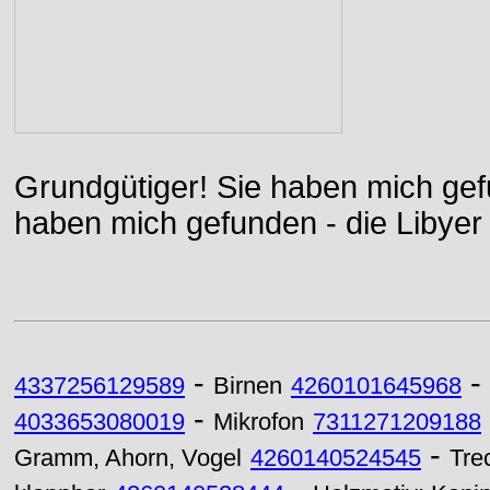
Grundgütiger! Sie haben mich gefu
haben mich gefunden - die Libyer 
-
-
4337256129589
Birnen
4260101645968
-
4033653080019
Mikrofon
7311271209188
-
Gramm, Ahorn, Vogel
4260140524545
Tre