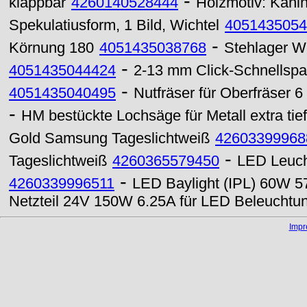
-
klappbar
4260140528444
Holzmotiv: Kani
Spekulatiusform, 1 Bild, Wichtel
4051435054
-
Körnung 180
4051435038768
Stehlager 
-
4051435044424
2-13 mm Click-Schnellspa
-
4051435040495
Nutfräser für Oberfräser
-
HM bestückte Lochsäge für Metall extra ti
Gold Samsung Tageslichtweiß
42603399968
-
Tageslichtweiß
4260365579450
LED Leuch
-
4260339996511
LED Baylight (IPL) 60W 5
Netzteil 24V 150W 6.25A für LED Beleuchtu
Imp