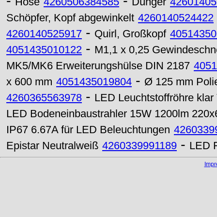
-
-
Hose
4260506384585
Dünger
42601405
Schöpfer, Kopf abgewinkelt
4260140524422
-
4260140525917
Quirl, Großkopf
40514350
-
4051435010122
M1,1 x 0,25 Gewindeschn
MK5/MK6 Erweiterungshülse DIN 2187
4051
-
x 600 mm
4051435019804
Ø 125 mm Polie
-
4260365563978
LED Leuchtstoffröhre kl
LED Bodeneinbaustrahler 15W 1200lm 220
IP67 6.67A für LED Beleuchtungen
4260339
-
Epistar Neutralweiß
4260339991189
LED F
Imp