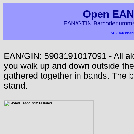
Open EAN
EAN/GTIN Barcodenummer
API/Datenbank
EAN/GIN: 5903191017091 - All alon
you walk up and down outside th
gathered together in bands. The b
stand.