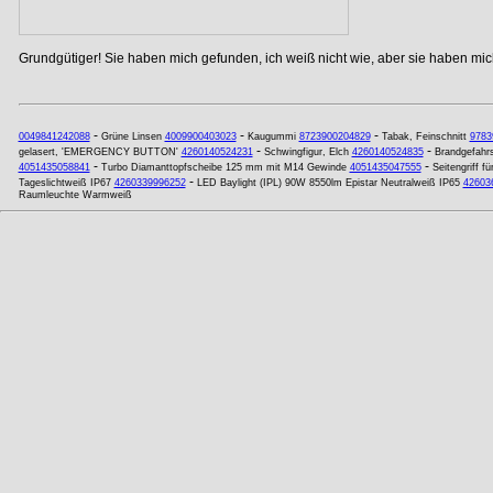
Grundgütiger! Sie haben mich gefunden, ich weiß nicht wie, aber sie haben mich
-
-
-
0049841242088
Grüne Linsen
4009900403023
Kaugummi
8723900204829
Tabak, Feinschnitt
9783
-
-
gelasert, 'EMERGENCY BUTTON'
4260140524231
Schwingfigur, Elch
4260140524835
Brandgefahrs
-
-
4051435058841
Turbo Diamanttopfscheibe 125 mm mit M14 Gewinde
4051435047555
Seitengriff f
-
Tageslichtweiß IP67
4260339996252
LED Baylight (IPL) 90W 8550lm Epistar Neutralweiß IP65
42603
Raumleuchte Warmweiß