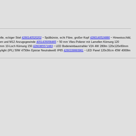
-
-
le, eckiger Stiel
4260140520202
Spülbürste, echt Fibre, großer Kopf
4260140524880
Hinweisschild,
-
Dorn und M12 Anzugsgewinde
4051435056465
50 mm Vlies-Polierer mit Lamellen Körnung 120
-
0 mm 10-Loch Körnung 150
4260365571683
LED Bodeneinbaustrahler V2A 4W 280lm 120x120x60mm
-
light (IPL) 50W 4750lm Epistar Neutralweiß IP65
4260339993961
LED Panel 120x30cm 45W 4000lm