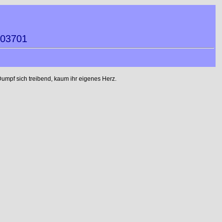
303701
umpf sich treibend, kaum ihr eigenes Herz.