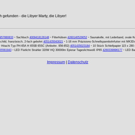
 gefunden - die Libyer Marty, die Libyer!
-
-
-
957880833
Sachbuch
4009418126148
Filterhülsen
4260140529052
Saunakelle, mit Lederband, ovale Kel
-
child, französisch, 2-fach gebohrt
4051435043021
1-16 mm Präzisions-Schnellspannbohrfutter mit MK3
-
ür Hitachi Typ PH-65A H 65SB 65SC (Artikelnr. 956-852)
4051435023184
10 Stück Schleifpapier 115 x 28
-
-
65561943
LED Flutlicht Strahler 320W HQ 30000lm Epistar Tageslichtweiß IP65
4260339996177
LED Bay
Impressum
|
Datenschutz