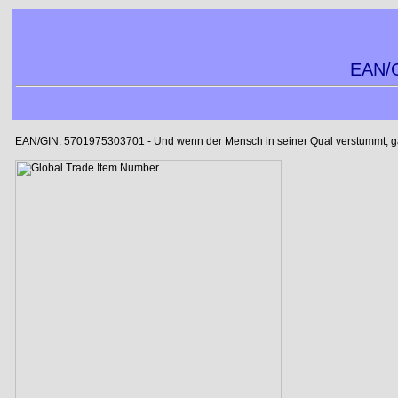
EAN/G
EAN/GIN: 5701975303701 - Und wenn der Mensch in seiner Qual verstummt, gab 