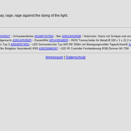
y; rage, rage against the dying of the light.
-
-
-
0292627
Schraubendreher
4014807207902
Bier
4260140528598
Holzmotiv: Dame mit Schärpe und um
-
-
andgemacht
4260140528925
Dosierlöffel
4051435048835
INOX Trennscheibe für Metall Ø 100 x 1 x 22,2
-
er Typ 3
4260365574851
LED Deckenleuchte Typ A05 5W 350lm mit Bewegungsmelder Tageslichtweiß
4
-
0lm Bridgelux Neutralweiß IP65
4260339990397
LED IR Controller Fernbedienung RGB Dimmer 6A 72W
Impressum
|
Datenschutz