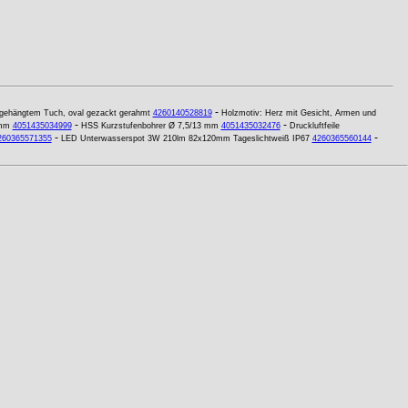
-
gehängtem Tuch, oval gezackt gerahmt
4260140528819
Holzmotiv: Herz mit Gesicht, Armen und
-
-
 mm
4051435034999
HSS Kurzstufenbohrer Ø 7,5/13 mm
4051435032476
Druckluftfeile
-
-
260365571355
LED Unterwasserspot 3W 210lm 82x120mm Tageslichtweiß IP67
4260365560144