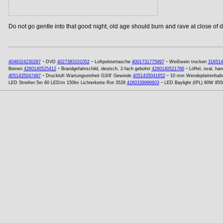
Do not go gentle into that good night, old age should burn and rave at close of da
-
-
-
4049324230287
DVD
4027383101052
Luftpolstertasche
4001731775997
Weißwein trocken
316514
-
-
Beinen
4260140525412
Brandgefahrschild, deutsch, 2-fach gebohrt
4260140521766
Löffel, oval, h
-
-
4051435047487
Druckluft Wartungseinheit G3/8' Gewinde
4051435041652
10 mm Wendeplattenhalt
-
LED Streifen 5m 60 LED/m 150lm Lichterkette Rot 3528
4260339996603
LED Baylight (IPL) 90W 855