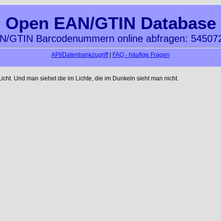
Open EAN/GTIN Database
N/GTIN Barcodenummern online abfragen: 54507
API/Datenbankzugriff
|
FAQ - häufige Fragen
ht. Und man siehet die im Lichte, die im Dunkeln sieht man nicht.