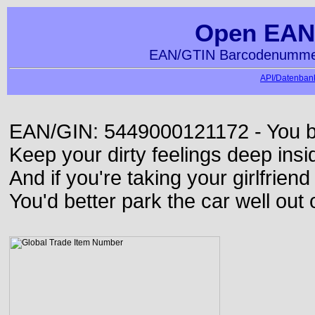
Open EAN
EAN/GTIN Barcodenummer
API/Datenbank
EAN/GIN: 5449000121172 - You bett
Keep your dirty feelings deep insi
And if you're taking your girlfriend
You'd better park the car well out 