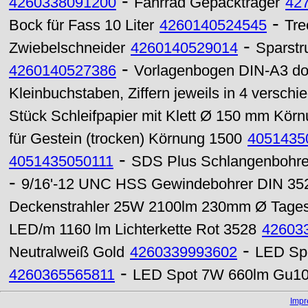
-
4260338091200
Fahrrad Gepäckträger
42
-
Bock für Fass 10 Liter
4260140524545
Tre
-
Zwiebelschneider
4260140529014
Sparstr
-
4260140527386
Vorlagenbogen DIN-A3 dop
Kleinbuchstaben, Ziffern jeweils in 4 verschi
Stück Schleifpapier mit Klett Ø 150 mm Kör
für Gestein (trocken) Körnung 1500
4051435
-
4051435050111
SDS Plus Schlangenbohrer
-
9/16'-12 UNC HSS Gewindebohrer DIN 352
Deckenstrahler 25W 2100lm 230mm Ø Tages
LED/m 1160 lm Lichterkette Rot 3528
42603
-
Neutralweiß Gold
4260339993602
LED Spo
-
4260365565811
LED Spot 7W 660lm Gu10 6
Imp