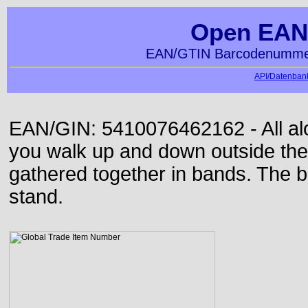
Open EAN
EAN/GTIN Barcodenummer
API/Datenbank
EAN/GIN: 5410076462162 - All alon
you walk up and down outside th
gathered together in bands. The b
stand.