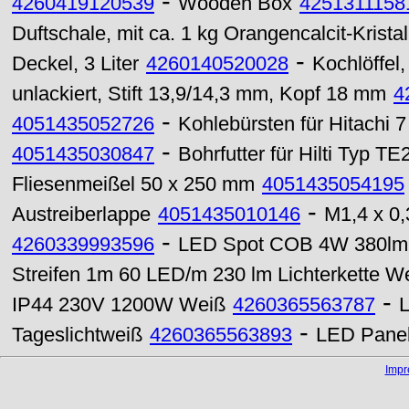
-
4260419120539
Wooden Box
4251311158
Duftschale, mit ca. 1 kg Orangencalcit-Kristal
-
Deckel, 3 Liter
4260140520028
Kochlöffel,
unlackiert, Stift 13,9/14,3 mm, Kopf 18 mm
4
-
4051435052726
Kohlebürsten für Hitachi 7
-
4051435030847
Bohrfutter für Hilti Typ TE
Fliesenmeißel 50 x 250 mm
4051435054195
-
Austreiberlappe
4051435010146
M1,4 x 0
-
4260339993596
LED Spot COB 4W 380lm 
Streifen 1m 60 LED/m 230 lm Lichterkette W
-
IP44 230V 1200W Weiß
4260365563787
-
Tageslichtweiß
4260365563893
LED Pane
Imp