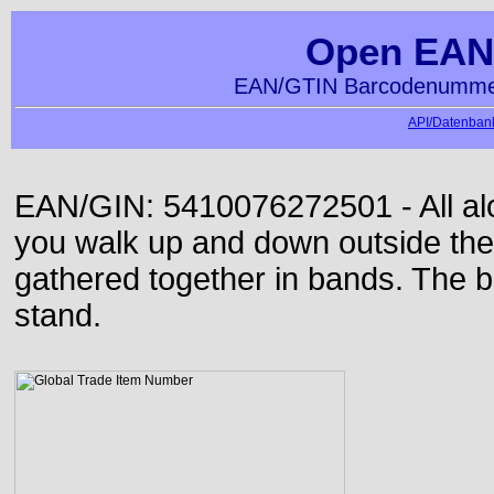
Open EAN
EAN/GTIN Barcodenummer
API/Datenbank
EAN/GIN: 5410076272501 - All alon
you walk up and down outside th
gathered together in bands. The b
stand.