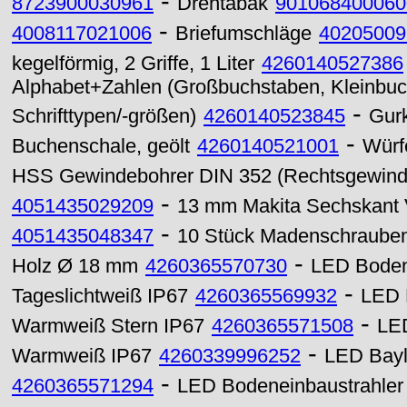
-
8723900030961
Drehtabak
901068400060
-
4008117021006
Briefumschläge
40205009
kegelförmig, 2 Griffe, 1 Liter
4260140527386
Alphabet+Zahlen (Großbuchstaben, Kleinbuchs
-
Schrifttypen/-größen)
4260140523845
Gurk
-
Buchenschale, geölt
4260140521001
Würfe
HSS Gewindebohrer DIN 352 (Rechtsgewind
-
4051435029209
13 mm Makita Sechskant 
-
4051435048347
10 Stück Madenschraube
-
Holz Ø 18 mm
4260365570730
LED Boden
-
Tageslichtweiß IP67
4260365569932
LED 
-
Warmweiß Stern IP67
4260365571508
LE
-
Warmweiß IP67
4260339996252
LED Bayl
-
4260365571294
LED Bodeneinbaustrahle