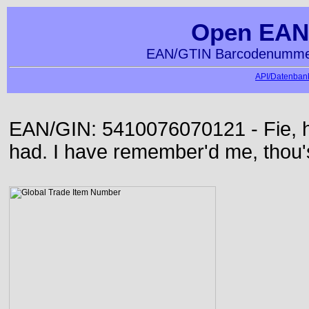
Open EAN
EAN/GTIN Barcodenummer
API/Datenbank
EAN/GIN: 5410076070121 - Fie, h
had. I have remember'd me, thou'