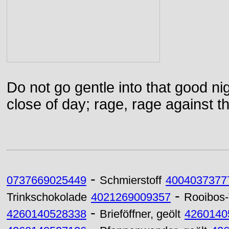
Do not go gentle into that good ni
close of day; rage, rage against th
-
0737669025449
Schmierstoff
4004037377
-
Trinkschokolade
4021269009357
Rooibos
-
4260140528338
Brieföffner, geölt
4260140