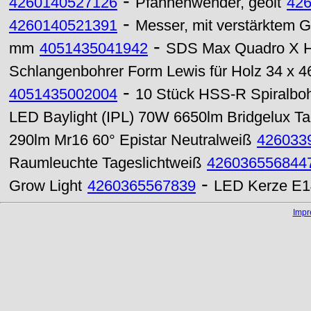
-
4260140527126
Pfannenwender, geölt
42
-
4260140521391
Messer, mit verstärktem Gr
-
mm
4051435041942
SDS Max Quadro X H
Schlangenbohrer Form Lewis für Holz 34 x 
-
4051435002004
10 Stück HSS-R Spiralboh
LED Baylight (IPL) 70W 6650lm Bridgelux Ta
290lm Mr16 60° Epistar Neutralweiß
426033
Raumleuchte Tageslichtweiß
426036556844
-
Grow Light
4260365567839
LED Kerze E14
Imp