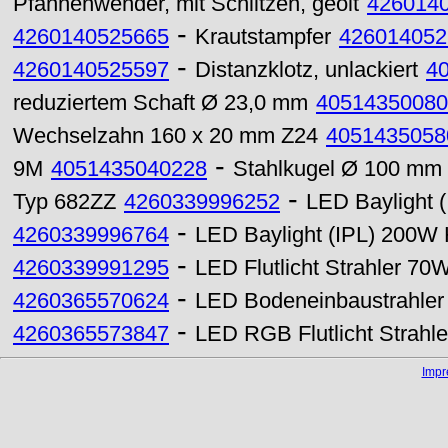
Pfannenwender, mit Schlitzen, geölt
426014
-
4260140525665
Krautstampfer
426014052
-
4260140525597
Distanzklotz, unlackiert
4
reduziertem Schaft Ø 23,0 mm
40514350080
Wechselzahn 160 x 20 mm Z24
4051435058
-
9M
4051435040228
Stahlkugel Ø 100 mm
-
Typ 682ZZ
4260339996252
LED Baylight 
-
4260339996764
LED Baylight (IPL) 200W 
-
4260339991295
LED Flutlicht Strahler 70
-
4260365570624
LED Bodeneinbaustrahle
-
4260365573847
LED RGB Flutlicht Strahl
Imp