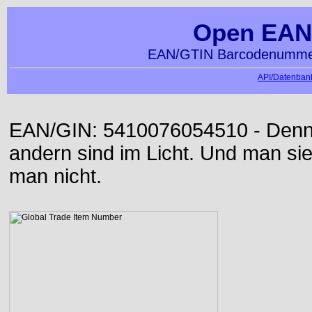
Open EAN
EAN/GTIN Barcodenummer
API/Datenbank
EAN/GIN: 5410076054510 - Denn d
andern sind im Licht. Und man sieh
man nicht.