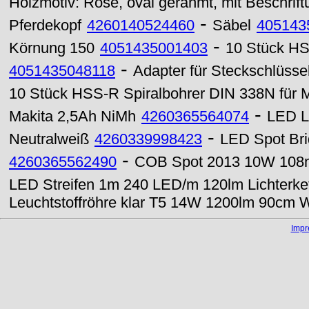
Holzmotiv: Rose, oval gerahmt, mit Beschrif
-
Pferdekopf
4260140524460
Säbel
405143
-
Körnung 150
4051435001403
10 Stück HS
-
4051435048118
Adapter für Steckschlüssel
10 Stück HSS-R Spiralbohrer DIN 338N für 
-
Makita 2,5Ah NiMh
4260365564074
LED L
-
Neutralweiß
4260339998423
LED Spot Br
-
4260365562490
COB Spot 2013 10W 108m
LED Streifen 1m 240 LED/m 120lm Lichterke
Leuchtstoffröhre klar T5 14W 1200lm 90cm
Imp