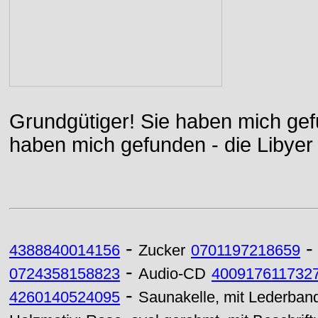
Grundgütiger! Sie haben mich gefu
haben mich gefunden - die Libyer 
-
4388840014156
Zucker
0701197218659
-
0724358158823
Audio-CD
400917611732
-
4260140524095
Saunakelle, mit Lederband,