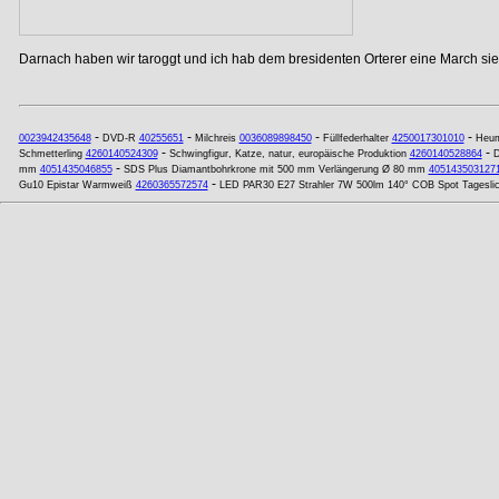
Darnach haben wir taroggt und ich hab dem bresidenten Orterer eine March si
-
-
-
-
0023942435648
DVD-R
40255651
Milchreis
0036089898450
Füllfederhalter
4250017301010
Heum
-
-
Schmetterling
4260140524309
Schwingfigur, Katze, natur, europäische Produktion
4260140528864
D
-
mm
4051435046855
SDS Plus Diamantbohrkrone mit 500 mm Verlängerung Ø 80 mm
405143503127
-
Gu10 Epistar Warmweiß
4260365572574
LED PAR30 E27 Strahler 7W 500lm 140° COB Spot Tagesli