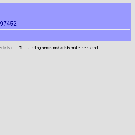
797452
 in bands. The bleeding hearts and artists make their stand.