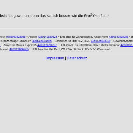
ebsich abgewonen, denn das kan ich besser, wie die GroÃŸkopfeten.
-
-
-
ilch
0785983323086
Angeln
4260140520523
Entsafter für Zitrusfrüchte, runde Form
4260140525955
B
-
-
istanzschräge, unlackiert
4051435047685
Bohrfutter für Hilti TE2 TE2S
4051435018319
Gewindeadapter 
-
-
1
Anker für Makita Typ 9105
4260339994227
LED Panel RGB 30x60cm 28W 1760lm dimmbar
42603655
-
chtweiß
4260339999635
LED Leuchtmittel G4 1,2W 22lm 50 Stück 12V 5050 Warmweiß
Impressum
|
Datenschutz