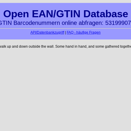
Open EAN/GTIN Database
TIN Barcodenummern online abfragen: 5319990
API/Datenbankzugriff
|
FAQ - häufige Fragen
 walk up and down outside the wall. Some hand in hand, and some gathered together