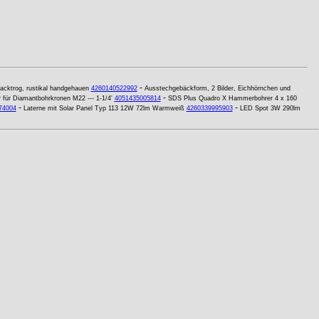
-
acktrog, rustikal handgehauen
4260140522992
Ausstechgebäckform, 2 Bilder, Eichhörnchen und
-
für Diamantbohrkronen M22 --- 1-1/4'
4051435005814
SDS Plus Quadro X Hammerbohrer 4 x 160
-
-
74004
Laterne mit Solar Panel Typ 113 12W 72lm Warmweiß
4260339995903
LED Spot 3W 290lm