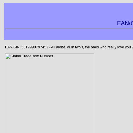
EAN/G
EAN/GIN: 5319990797452 - All alone, or in two's, the ones who really love you