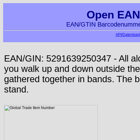
Open EAN
EAN/GTIN Barcodenummer
API/Datenbank
EAN/GIN: 5291639250347 - All alon
you walk up and down outside th
gathered together in bands. The b
stand.