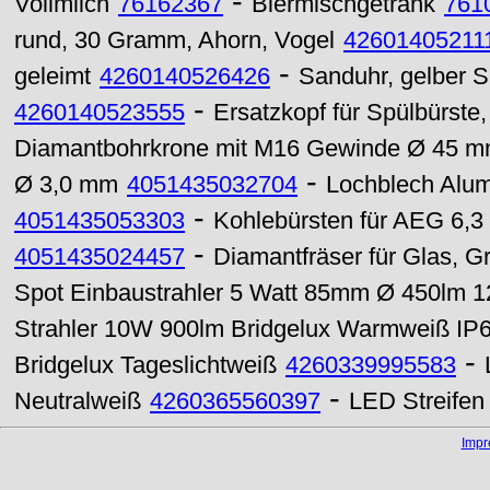
-
Vollmilch
76162367
Biermischgetränk
761
rund, 30 Gramm, Ahorn, Vogel
42601405211
-
geleimt
4260140526426
Sanduhr, gelber Sa
-
4260140523555
Ersatzkopf für Spülbürste,
Diamantbohrkrone mit M16 Gewinde Ø 45 
-
Ø 3,0 mm
4051435032704
Lochblech Alum
-
4051435053303
Kohlebürsten für AEG 6,3 
-
4051435024457
Diamantfräser für Glas, G
Spot Einbaustrahler 5 Watt 85mm Ø 450lm
Strahler 10W 900lm Bridgelux Warmweiß IP
-
Bridgelux Tageslichtweiß
4260339995583
-
Neutralweiß
4260365560397
LED Streifen
Imp