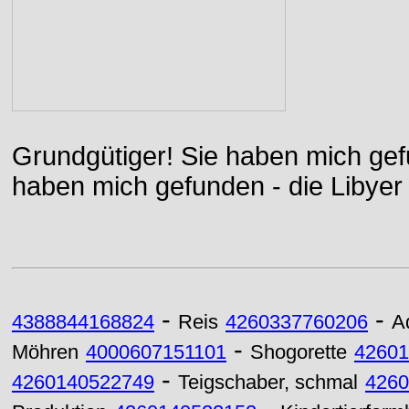
Grundgütiger! Sie haben mich gefu
haben mich gefunden - die Libyer 
-
-
4388844168824
Reis
4260337760206
Ad
-
Möhren
4000607151101
Shogorette
42601
-
4260140522749
Teigschaber, schmal
4260