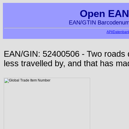
Open EAN
EAN/GTIN Barcodenumm
API/Datenbank
EAN/GIN: 52400506 - Two roads di
less travelled by, and that has mad