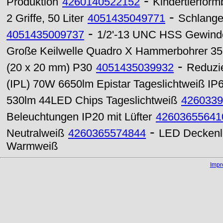
-
Produktion
4260140522152
Kindertierformb
-
2 Griffe, 50 Liter
4051435049771
Schlange
-
4051435009737
1/2'-13 UNC HSS Gewinde
Große Keilwelle Quadro X Hammerbohrer 3
-
(20 x 20 mm) P30
4051435039932
Reduzie
(IPL) 70W 6650lm Epistar Tageslichtweiß IP
530lm 44LED Chips Tageslichtweiß
4260339
Beleuchtungen IP20 mit Lüfter
42603655641
-
Neutralweiß
4260365574844
LED Deckenl
Warmweiß
Imp